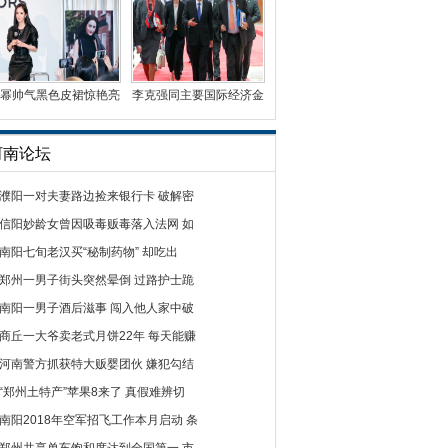
幂帅气黑色皮裙惊艳亮
李克强同主要国际经济金
相 时尚影响力受国
融机构负责人举行“
河南论坛
濮阳一对夫妻路边捡来银行卡 破解密
信阳妙龄女曾因吸毒贩毒落入法网 如
南阳七旬老汉买“秘制药物” 却吃出
郑州一男子街头突然晕倒 过路护士跪
南阳一男子酒后滋事 闯入他人家中破
商丘一大爷卖老式月饼22年 每天能赚
河南警方抓获特大贩婴团伙 嫌犯勾结
“郑州土特产”苹果8来了 真假难辨切
南阳2018年空军招飞工作本月启动 条