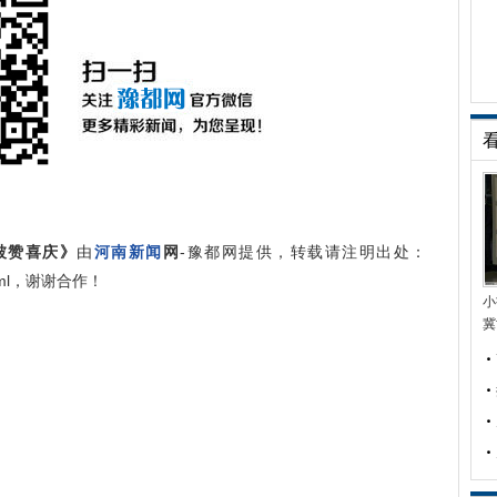
被赞喜庆》
由
河南新闻
网
-豫都网提供，转载请注明出处：
62.html，谢谢合作！
小
冀