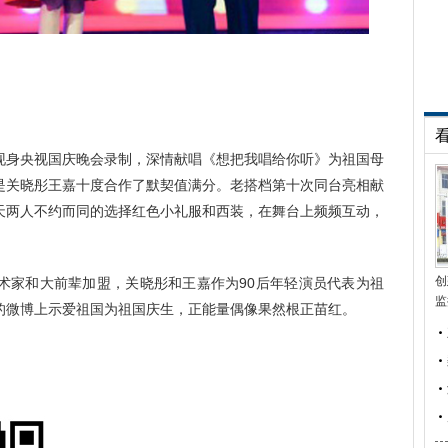
身央视国庆晚会录制，深情献唱《想把我唱给你听》为祖国母
是关晓彤王嘉十度合作了默契值满分。老搭档第十次同台亮相献
天两人不约而同的选择红色小礼服和西装，在舞台上频频互动，
创
家和大前辈加盟，关晓彤和王嘉作为90后年轻演员代表为祖
监
的微博上示爱祖国为祖国庆生，正能量偶像果然根正苗红。