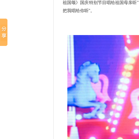
祖国颂》国庆特别节目唱给祖国母亲听
把我唱给你听”。