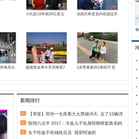
小扎欲10年捐30亿美元
法国共和党党内初选拉开
杨
郑州海关出
超级黄金周今开启将迎7.
2岁男童捡到1角纸币 坚
新闻排行
【突发】郑州一仓库着大火黑烟冲天, 去了15辆消
陈翔六点半 2017：冷血儿子化身陪聊师套路亲妈
女子吃饭不给钱呛店员: 我穿阿迪的