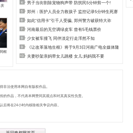
男子当街割除宠物狗声带 防扰民5分钟剪一个!
 庆
郑州：医护人员全力救孩子 监控记录5分钟生死赛
如此“信用卡”引千人受骗, 郑州警方破获特大诈
河南最后的无空调绿皮车 曾有5毛钱票价
少女被车撞飞 同伴淡定行走浑然不知
《让改革落地生根》将于9月3日河南广电全媒体隆
同框
夫妻吵架亲妈带女儿跳楼 女儿:妈妈我不要
不得非法使用本网自有版权作品。
上传的作品，不代表本网赞同其观点和对其真实性负责。
认后将在24小时内移除相关争议内容。
返回豫都网首页