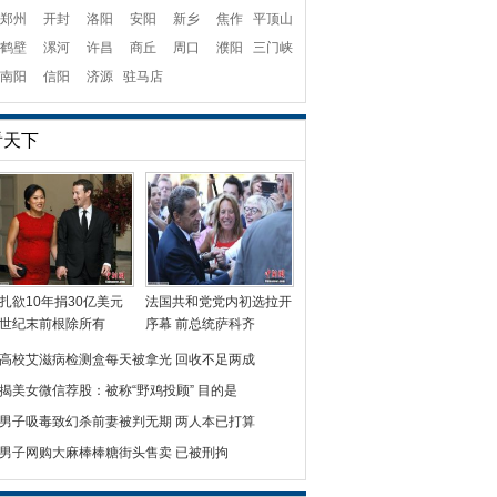
郑州
开封
洛阳
安阳
新乡
焦作
平顶山
鹤壁
漯河
许昌
商丘
周口
濮阳
三门峡
南阳
信阳
济源
驻马店
看天下
扎欲10年捐30亿美元
法国共和党党内初选拉开
世纪末前根除所有
序幕 前总统萨科齐
高校艾滋病检测盒每天被拿光 回收不足两成
揭美女微信荐股：被称“野鸡投顾” 目的是
男子吸毒致幻杀前妻被判无期 两人本已打算
男子网购大麻棒棒糖街头售卖 已被刑拘