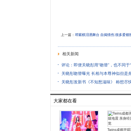
上一篇：
邓紫棋泪洒舞台 自揭情伤:很多爱都
相关新闻
评论：即便关晓彤用“吻替”，也不同于“
关晓彤吻替曝光 长相与本尊神似但是
关晓彤发新书《不知愁滋味》 称想尽
大家都在看
Twins成都开唱