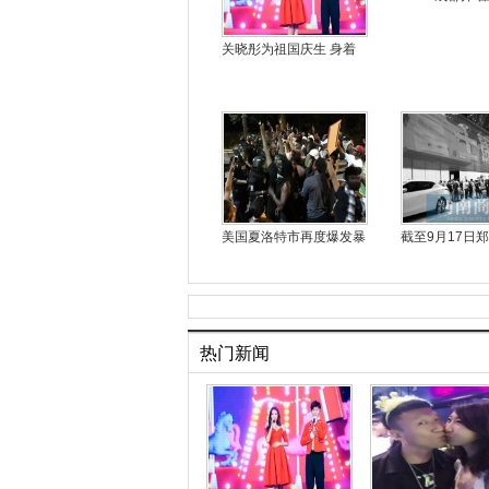
关晓彤为祖国庆生 身着
美国夏洛特市再度爆发暴
截至9月17日
热门新闻