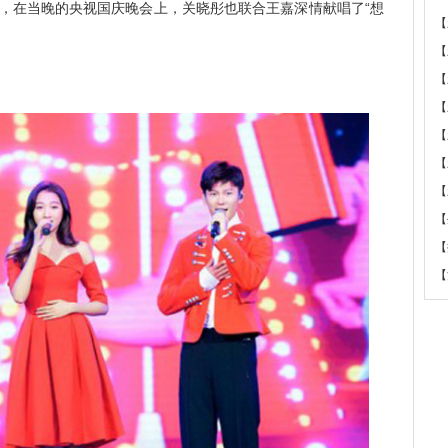
”，在当晚的央视国庆晚会上，关晓彤也联合王嘉深情献唱了“想
【
【
【
【
【
【
【
【
【
【