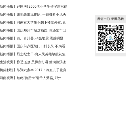
新闻播报
】
迎国庆! 2600名小学生拼字送祝福
新闻播报
】
州地铁限流排队, 一眼都看不见头
新闻播报
】
河南女大学生不想下楼拿外卖, 直
新闻播报
】
国庆郑州车站这画面, 你还坐车出
新闻播报
】
四川青川县5.4级地震 震感明显
新闻播报
】
国庆前夕医院门口排长队 不为看
新闻播报
】
烈士纪念日·向人民英雄敬献花篮
生活视觉
】
惊恐!服务员脚底打滑 整锅热汤泼
搞笑影院
】
陈翔六点半 2017：冷血儿子化身
河南视野
】
如此“信用卡”引千人受骗, 郑州