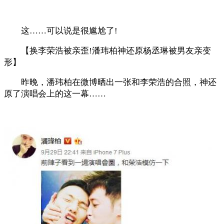
这……可以说是很尴尬了!
【换李荣浩被亲歪!潘玮柏神还原杨丞琳被男友亲变
形】
昨晚，潘玮柏在微博晒出一张和李荣浩的合照，神还
原了演唱会上的这一幕……