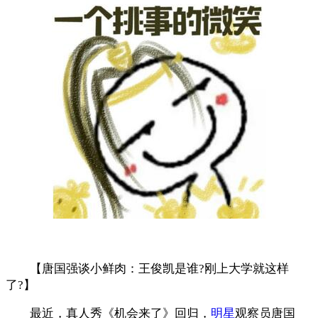
【唐国强谈小鲜肉：王俊凯是谁?刚上大学就这样
了?】
最近，真人秀《机会来了》回归，
明星
观察员唐国