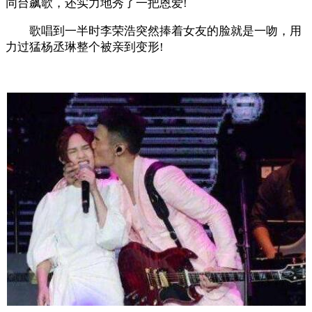
同台飙歌，还实力地秀了一把恩爱!
歌唱到一半时李荣浩突然捧着女友的脸就是一吻，用
力过猛杨丞琳整个被亲到变形!