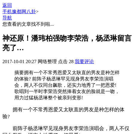
返回
手机豫都网
八卦
>
导航
您查看的文章找不到啦...
神还原！潘玮柏强吻李荣浩，杨丞琳留言
亮了…
2017-10-01 20:27
网络整理
点击
28
我要评论
摘要
拥有一个不常秀恩爱又太耿直的男友是种怎样
的体验? 前阵子杨丞琳罕见现身男友李荣浩演唱
会，两人不仅同台飙歌，还实力地秀了一把恩爱!
歌唱到一半时李荣浩突然捧着女友的脸就是一吻，
用力过猛杨丞琳整个被亲到变形!
拥有一个不常秀恩爱又太耿直的男友是种怎样的体
验?
前阵子杨丞琳罕见现身男友李荣浩演唱会，两人不仅