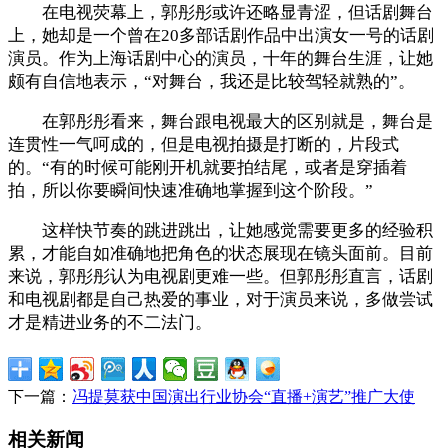
在电视荧幕上，郭彤彤或许还略显青涩，但话剧舞台
上，她却是一个曾在20多部话剧作品中出演女一号的话剧
演员。作为上海话剧中心的演员，十年的舞台生涯，让她
颇有自信地表示，“对舞台，我还是比较驾轻就熟的”。
在郭彤彤看来，舞台跟电视最大的区别就是，舞台是
连贯性一气呵成的，但是电视拍摄是打断的，片段式
的。“有的时候可能刚开机就要拍结尾，或者是穿插着
拍，所以你要瞬间快速准确地掌握到这个阶段。”
这样快节奏的跳进跳出，让她感觉需要更多的经验积
累，才能自如准确地把角色的状态展现在镜头面前。目前
来说，郭彤彤认为电视剧更难一些。但郭彤彤直言，话剧
和电视剧都是自己热爱的事业，对于演员来说，多做尝试
才是精进业务的不二法门。
下一篇：
冯提莫获中国演出行业协会“直播+演艺”推广大使
相关新闻