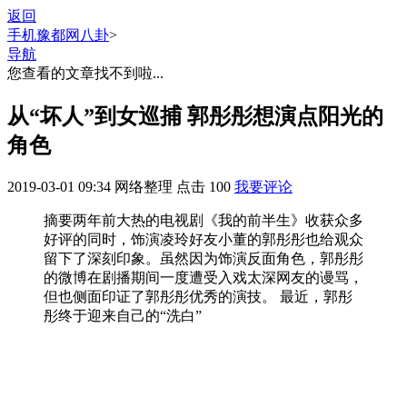
返回
手机豫都网
八卦
>
导航
您查看的文章找不到啦...
从“坏人”到女巡捕 郭彤彤想演点阳光的
角色
2019-03-01 09:34
网络整理
点击
100
我要评论
摘要
两年前大热的电视剧《我的前半生》收获众多
好评的同时，饰演凌玲好友小董的郭彤彤也给观众
留下了深刻印象。虽然因为饰演反面角色，郭彤彤
的微博在剧播期间一度遭受入戏太深网友的谩骂，
但也侧面印证了郭彤彤优秀的演技。 最近，郭彤
彤终于迎来自己的“洗白”