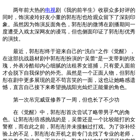
两年前大热的
电视
剧《我的前半生》收获众多好评的
同时，饰演凌玲好友小董的郭彤彤也给观众留下了深刻印
象。虽然因为饰演反面角色，郭彤彤的微博在剧播期间一
度遭受入戏太深网友的谩骂，但也侧面印证了郭彤彤优秀
的演技。
最近，郭彤彤终于迎来自己的“洗白”之作《觉醒》，
在这部抗战题材剧中郭彤彤扮演的“吴蕾”是一支带刺的玫
瑰，外表冷酷却内心细腻的法租界女巡捕，只有爱人面前
才会脱下自我保护的外壳。虽然是一个正面人物，但郭彤
彤在剧中更多展现的是不苟言笑的一面，这也让她略感遗
憾，直言自己接下来希望挑战阳光灿烂正能量的角色。
第一次吊完威亚修养了一周，但也长了不少功
在《觉醒》中，郭彤彤首次尝试了略带男子气的角
色。让郭彤彤倍感挑战的是，吴蕾还是一个比较能打的女
警察，而在此之前，郭彤彤并未接触过打戏。为了弥补经
验上的不足，郭彤彤在开机之前专门去找了专业的老师，