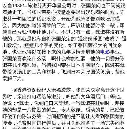
以当1986年陈淑芬离开华星公司时，张国荣问也不问就跟
着她走了。当张国荣身心疲惫想要退出娱乐圈的时候，陈
淑芬一句阻拦的话都没说，开始为他筹备告别歌坛演唱
会。因为她知道张国荣的压力，应该让他暂时歇一歇，即
使自己亏钱也要让他开心。不过只有一点，陈淑芬没有听
他的，那就是她私自将张国荣定的“退出娱乐圈”改成了“退
出歌坛”。短短几个字的变化，给了张国荣很大的回旋余
地，也让他得以在接下来的几年尽情开展他的
电影
事业。
张国荣喜欢吃什么汤，喝什么样的红酒，他的一切爱好陈
淑芬几乎都知道。当初张国荣在日本开演唱会，陈淑芬就
带着煲汤用的工具和材料，飞到日本为张国荣煲汤，帮他
缓解压力。
据香港资深经纪人余嫣透露，张国荣决定离开这个世
界时，亲自打电话给陈淑芬，叫她到文华酒店门口等他。
他说：“陈太，你到门口来等我。”当陈淑芬赶到时，迎接
她的却是一片惨烈的鲜血。令人敬佩、感动的是，已经被
吓傻了的陈淑芬第一时间想到的是不能让人看到张国荣的
凄惨，抓紧时间进行善后，并且为他准备了一场完美的葬