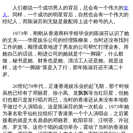
人们都说一个成功男人的背后，总会有一个伟大的
女
人
。同样，一个成功的明星背后，自然也会有一个伟大的
经纪人，而陈淑芬则无疑是最配得上这个称号的人。
1973年，刚刚从香港商科学校毕业的陈淑芬认识了她
的丈夫——华星娱乐公司的经理陈柳泉，当时还没有找到
工作的她，顺理成章地进了男友的公司帮忙打理业务。用
她自己的话说，刚进公司的她就是个“一脚踢”，什么都
做，秘书是她、财务也是她、清洁工人还是她。就是这
样，这个“一脚踢”算是入了行，那年陈淑芬还不满二十
岁。
20世纪70年代，正逢香港娱乐业的起飞期，那个时候
虽然已经有了邓丽君、徐小凤、龙飘飘等当红巨星，但她
们也都只是发行唱片而已，当时的香港还从来没有本地歌
手做过个人演唱会。这是陈淑芬的第一次机会，1973年她
为著名歌手仙杜拉组织了香港第一个个人演唱会，之后紧
接着的就是大名鼎鼎的邓丽君、欧阳菲菲、汪明荃、许冠
杰、罗文等。这些个唱的成功举办，震动了当时的香港娱