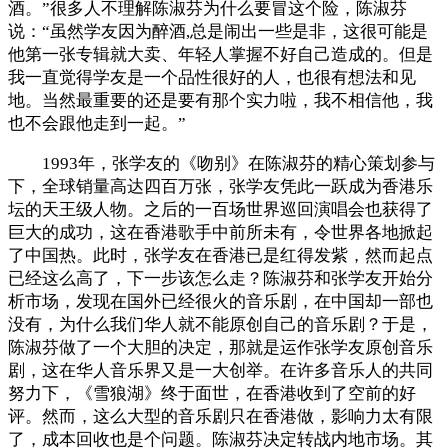
酒。”很多人不理解陈淑芬为什么要冒这个险，陈淑芬
说：“虽然学友因为醉酒,总是闹出一些是非，这很可能是
他第一张专辑就大卖、年轻人掌握不好自己造成的。但是
我一直觉得学友是一个品性很好的人，也很有想法和见
地。当然最重要的还是要有那个实力啦，我不相信他，我
也不会跟他走到一起。”
1993年，张学友的《吻别》在陈淑芬的精心策划参与
下，全球销量高达四百万张，张学友凭此一跃成为香港乐
坛的天王级人物。之后的一百场世界巡回演唱会也获得了
巨大的成功，这在香港歌手中前所未有，令世界各地掀起
了中国热。此时，张学友在香港已是红得发紫，然而起点
已经这么高了，下一步该怎么走？陈淑芬和张学友开始分
析市场，发现在国外已经很火的音乐剧，在中国却一部也
没有，为什么我们华人就不能原创自己的音乐剧？于是，
陈淑芬做了一个大胆的决定，那就是运作张学友原创音乐
剧，这在华人音乐界又是一大创举。在许多音乐人的共同
努力下，《雪狼湖》终于面世，在香港收到了空前的好
评。然而，这么大型的音乐剧只在香港做，影响力太有限
了，成本回收也是个问题。陈淑芬决定转战内地市场。其