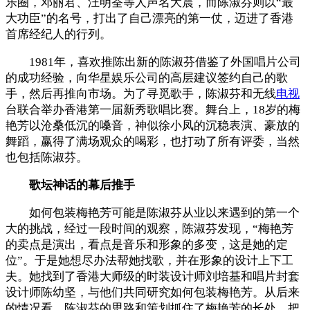
乐圈，邓丽君、汪明荃等人声名大震，而陈淑芬则以“最
大功臣”的名号，打出了自己漂亮的第一仗，迈进了香港
首席经纪人的行列。
1981年，喜欢推陈出新的陈淑芬借鉴了外国唱片公司
的成功经验，向华星娱乐公司的高层建议签约自己的歌
手，然后再推向市场。为了寻觅歌手，陈淑芬和无线
电视
台联合举办香港第一届新秀歌唱比赛。舞台上，18岁的梅
艳芳以沧桑低沉的嗓音，神似徐小凤的沉稳表演、豪放的
舞蹈，赢得了满场观众的喝彩，也打动了所有评委，当然
也包括陈淑芬。
歌坛神话的幕后推手
如何包装梅艳芳可能是陈淑芬从业以来遇到的第一个
大的挑战，经过一段时间的观察，陈淑芬发现，“梅艳芳
的卖点是演出，看点是音乐和形象的多变，这是她的定
位”。于是她想尽办法帮她找歌，并在形象的设计上下工
夫。她找到了香港大师级的时装设计师刘培基和唱片封套
设计师陈幼坚，与他们共同研究如何包装梅艳芳。从后来
的情况看，陈淑芬的思路和策划抓住了梅艳芳的长处，把