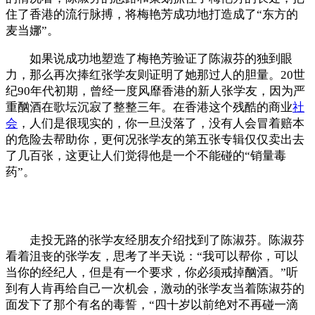
住了香港的流行脉搏，将梅艳芳成功地打造成了“东方的
麦当娜”。
如果说成功地塑造了梅艳芳验证了陈淑芬的独到眼
力，那么再次捧红张学友则证明了她那过人的胆量。20世
纪90年代初期，曾经一度风靡香港的新人张学友，因为严
重酗酒在歌坛沉寂了整整三年。在香港这个残酷的商业
社
会
，人们是很现实的，你一旦没落了，没有人会冒着赔本
的危险去帮助你，更何况张学友的第五张专辑仅仅卖出去
了几百张，这更让人们觉得他是一个不能碰的“销量毒
药”。
走投无路的张学友经朋友介绍找到了陈淑芬。陈淑芬
看着沮丧的张学友，思考了半天说：“我可以帮你，可以
当你的经纪人，但是有一个要求，你必须戒掉酗酒。”听
到有人肯再给自己一次机会，激动的张学友当着陈淑芬的
面发下了那个有名的毒誓，“四十岁以前绝对不再碰一滴