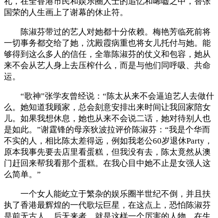
礼，在全香港市民和娱乐圈人士的追忆和唏嘘之中，替张
国荣的人生画上了谢幕的休止符。
陈淑芬带过的艺人对她都十分依赖。梅艳芳临死前将
一切事务都交给了她，沈殿霞病重也将女儿托付与她。能
够得到这么多人的信任，全靠陈淑芬的仗义和包容，她从
来不会从艺人身上去压榨什么，而是与他们同呼吸、共命
运。
“歌神”张学友曾经说：“陈太从来不会逼迫艺人去做什
么。她知道我顾家，总会刻意安排出来时间让我回家陪女
儿。如果我想休息，她也从来不会说二话，她对待别人也
是如此。”谢霆锋的母亲狄波拉评价陈淑芬：“我是个华而
不实的人，相比陈太差得远，例如我老公60岁退休Party，
原本我事先要去店里看蛋糕，但我没有去，陈太竟然从澳
门赶回来帮我看那个蛋糕。在我心目中她不止是女强人这
么简单。”
一个女人能屹立于繁杂的娱乐圈半世纪不倒，并且扶
执了香港最辉煌的一代歌坛巨星，在这点上，恐怕陈淑芬
是前无古人、后无来者。就是这样一个厉害的人物，在生