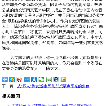
活中却是个会为老公煲汤、陪儿子逛街的贤妻良母。热衷
公益的她投资南京艺术学院，成立了旨在推动中国内地音
乐剧发展的“天星音乐剧学院”，并且用自己的“陈淑芬奖学
金”鼓励品学兼优的音乐剧人才。作为香港演艺圈的爱国
人士，陈淑芬主办策划包括香港特别行政区成立1997年96
小时卫星节目，将北京、香港回归庆典转播到全世界。同
时，她还策划统筹了香港特别行政区成立10周年、中华人
民共和国建国50周年、60周年、70周年等一些列重要文艺
晚会……
见过陈太的人都说，你一点也看不出来，她就是那个
在香港娱乐圈可以呼风唤雨的人，你只会看到一个依偎在
丈夫身边的温柔女人——陈太太。
下一篇：
从“坏人”到女巡捕 郭彤彤想演点阳光的角色
相关新闻
孟芸汐单曲《拜新年过大年》上线 正式进军歌坛