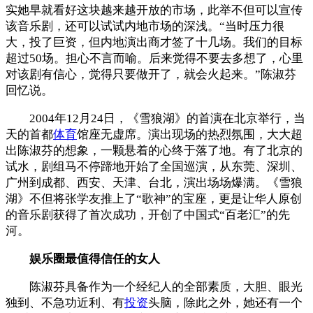
实她早就看好这块越来越开放的市场，此举不但可以宣传
该音乐剧，还可以试试内地市场的深浅。“当时压力很
大，投了巨资，但内地演出商才签了十几场。我们的目标
超过50场。担心不言而喻。后来觉得不要去多想了，心里
对该剧有信心，觉得只要做开了，就会火起来。”陈淑芬
回忆说。
2004年12月24日，《雪狼湖》的首演在北京举行，当
天的首都
体育
馆座无虚席。演出现场的热烈氛围，大大超
出陈淑芬的想象，一颗悬着的心终于落了地。有了北京的
试水，剧组马不停蹄地开始了全国巡演，从东莞、深圳、
广州到成都、西安、天津、台北，演出场场爆满。《雪狼
湖》不但将张学友推上了“歌神”的宝座，更是让华人原创
的音乐剧获得了首次成功，开创了中国式“百老汇”的先
河。
娱乐圈最值得信任的女人
陈淑芬具备作为一个经纪人的全部素质，大胆、眼光
独到、不急功近利、有
投资
头脑，除此之外，她还有一个