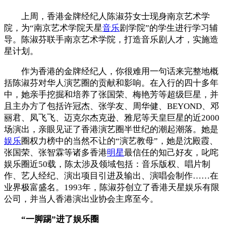
上周，香港金牌经纪人陈淑芬女士现身南京艺术学
院，为“南京艺术学院天星
音乐
剧学院”的学生进行学习辅
导。陈淑芬联手南京艺术学院，打造音乐剧人才，实施造
星计划。
作为香港的金牌经纪人，你很难用一句话来完整地概
括陈淑芬对华人演艺圈的贡献和影响。在入行的四十多年
中，她亲手挖掘和培养了张国荣、梅艳芳等超级巨星，并
且主办方了包括许冠杰、张学友、周华健、BEYOND、邓
丽君、凤飞飞、迈克尔杰克逊、雅尼等天皇巨星的近2000
场演出，亲眼见证了香港演艺圈半世纪的潮起潮落。她是
娱乐
圈权力榜中的当然不让的“演艺教母”，她是沈殿霞、
张国荣、张智霖等诸多香港
明星
最信任的知己好友，叱咤
娱乐圈近50载，陈太涉及领域包括：音乐版权、唱片制
作、艺人经纪、演出项目引进及输出、演唱会制作……在
业界极富盛名。1993年，陈淑芬创立了香港天星娱乐有限
公司，并当人香港演出业协会主席至今。
“一脚踢”进了娱乐圈