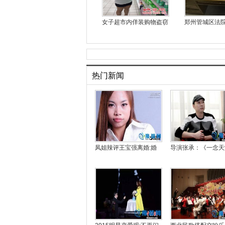
女子超市内佯装购物盗窃
郑州管城区法
热门新闻
凤姐辣评王宝强离婚:婚
导演张承：《一念天