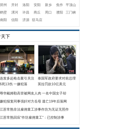
郑州
开封
洛阳
安阳
新乡
焦作
平顶山
鹤壁
漯河
许昌
商丘
周口
濮阳
三门峡
南阳
信阳
济源
驻马店
看天下
连发多起枪击案引关注
泰国军政府要求对前总理
6死13伤 一嫌犯落
英拉罚款10亿美元
辱华戴姆勒高管被网友人肉 一名中国女子却
嫌犯报复同事强奸对方岳母 逃亡19年后落网
江苏常熟非法雇佣童工涉事作坊为无证无照作
江苏常熟回应“作坊雇佣童工”：已控制涉事