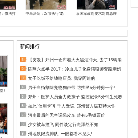
院：依法打
中牟法院：双节执行“老
泰国军政府要求对前总理
新闻排行
【突发】郑州一仓库着大火黑烟冲天, 去了15辆消
陈翔六点半 2017：冷血儿子化身陪聊师套路亲妈
女子吃饭不给钱呛店员: 我穿阿迪的
男子当街割除宠物狗声带 防扰民5分钟剪一个!
堂》
郑州：医护人员全力救孩子 监控记录5分钟生死赛
如此“信用卡”引千人受骗, 郑州警方破获特大诈
河南最后的无空调绿皮车 曾有5毛钱票价
少女被车撞飞 同伴淡定行走浑然不知
州地铁限流排队, 一眼都看不见头!