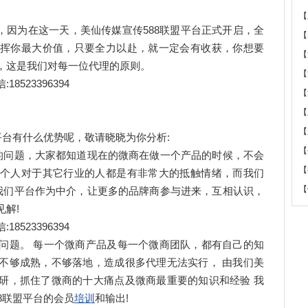
【
，因为在这一天，美仙传媒宣传588联盟平台正式开启，全
【
挥你最大价值，只要全力以赴，就一定会有收获，你想要
【
，这是我们对每一位代理的原则。
【
23396394
【
【
【
台有什么优势呢，敬请晓晓为你分析:
【
问题，大家都知道现在的微商在做一个产品的时候，不会
【
个人对于其它行业的人都是有非常大的抵触情绪，而我们
【
，我们平台作为中介，让更多的品牌商参与进来，互相认识，
解!
23396394
题。 每一个微商产品及每一个微商团队，都有自己的知
不够成熟，不够落地，造成很多代理无法实行， 由我们美
研，抓住了微商的十大痛点及微商最重要的知识和经验 我
8联盟平台的会员
培训
和输出!