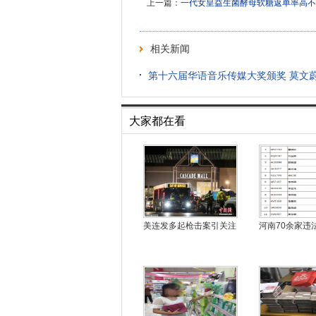
上一篇：
一代女皇益生菌酵母软糖返单率高不
相关新闻
第十六届华语音乐传媒大奖颁奖 莫文蔚
大家都在看
美连发多起枪击案引关注
河南70余家违