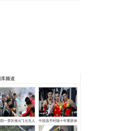
图库频道
阳一景区推出“1元无人
中国选手时隔十年重获体
售卖午餐” 引千人
操世锦赛男子“全能