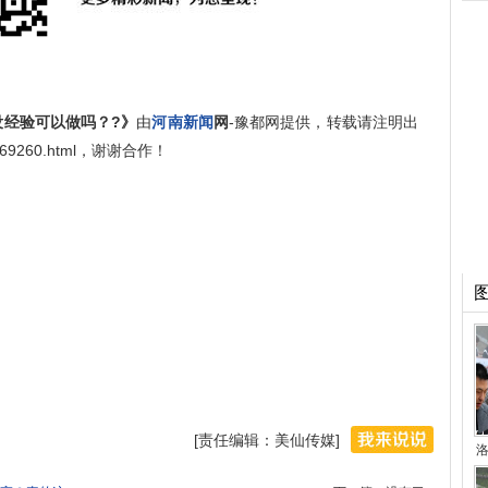
没经验可以做吗？?》
由
河南新闻
网
-豫都网提供，转载请注明出
nt/669260.html，谢谢合作！
[责任编辑：美仙传媒]
洛