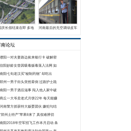
国庆长假结束在即 多地
河南最后的无空调绿皮车
迎车辆返程高峰
曾有5毛钱票价
河南论坛
濮阳一对夫妻路边捡来银行卡 破解密
信阳妙龄女曾因吸毒贩毒落入法网 如
南阳七旬老汉买“秘制药物” 却吃出
郑州一男子街头突然晕倒 过路护士跪
南阳一男子酒后滋事 闯入他人家中破
商丘一大爷卖老式月饼22年 每天能赚
河南警方抓获特大贩婴团伙 嫌犯勾结
“郑州土特产”苹果8来了 真假难辨切
南阳2018年空军招飞工作本月启动 条