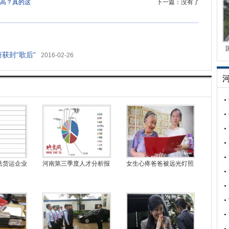
高？真的这
下一篇：没有了
获封“歌后”
2016-02-26
法货运企业
河南第三季度人才分析报
女生心疼爸爸被远光灯照