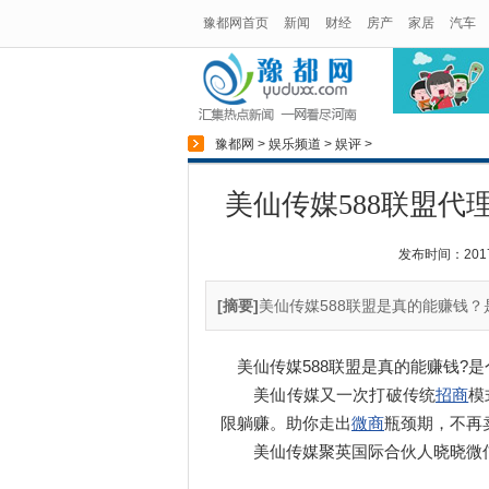
豫都网首页
新闻
财经
房产
家居
汽车
豫都网
>
娱乐频道
>
娱评
>
美仙传媒588联盟代
发布时间：2017-1
[摘要]
美仙传媒588联盟是真的能赚钱？是
美仙传媒588联盟是真的能赚钱?是
美仙传媒又一次打破传统
招商
模
限躺赚。助你走出
微商
瓶颈期，不再
美仙传媒聚英国际合伙人晓晓微信:185