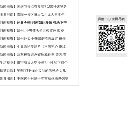
新闻播报
】
国庆节景点有多堵? 100秒速览各
图看河南
】
洛阳一景区推出“1元无人售卖午
河南视野
】
还看今朝-河南如此多娇 镜头下中
河南视野
】
郑州: 小男孩头卡五楼窗外 四楼
河南视野
】
郑州外卖小哥喊麦招聘爆红 被外
新闻播报
】
七集政论专题片《不忘初心 继续
新闻播报
】
两车被曝追逐碾压藏羚羊 警方:有
生活视觉
】
俄宇航员太空漫步7小时 拍下首个
搞笑影院
】
笑翻了!不懂化妆品的老爸给女儿
体育图库
】
中国选手时隔十年重获体操世锦赛