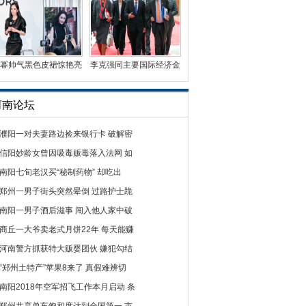
幂帅气黑色皮裙惊艳亮
李克强同主要国际经济金
相 时尚影响力受国
融机构负责人举行“
河南论坛
濮阳一对夫妻路边捡来银行卡 破解密
信阳妙龄女曾因吸毒贩毒落入法网 如
南阳七旬老汉买“秘制药物” 却吃出
郑州一男子街头突然晕倒 过路护士跪
南阳一男子酒后滋事 闯入他人家中破
商丘一大爷卖老式月饼22年 每天能赚
河南警方抓获特大贩婴团伙 嫌犯勾结
“郑州土特产”苹果8来了 真假难辨切
南阳2018年空军招飞工作本月启动 条