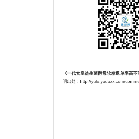
《一代女皇益生菌酵母软糖返单率高不
明出处：http://yule.yuduxx.com/co