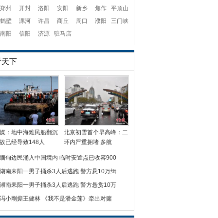
郑州
开封
洛阳
安阳
新乡
焦作
平顶山
鹤壁
漯河
许昌
商丘
周口
濮阳
三门峡
南阳
信阳
济源
驻马店
看天下
媒：地中海难民船翻沉
北京初雪首个早高峰：二
故已经导致148人
环内严重拥堵 多航
缅甸边民涌入中国境内 临时安置点已收容900
湖南耒阳一男子捅杀3人后逃跑 警方悬10万缉
湖南耒阳一男子捅杀3人后逃跑 警方悬赏10万
冯小刚撕王健林 《我不是潘金莲》牵出对赌