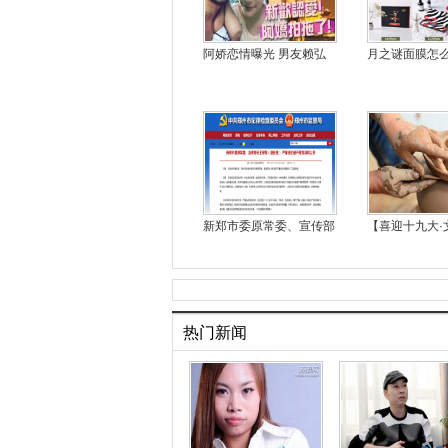
阿娇恋情曝光 男友赖弘
月之谜面膜怎
新郑市委原常委、宣传部
【喜迎十九大·
热门新闻