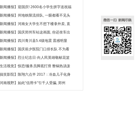
新闻播报
】
迎国庆! 2600名小学生拼字送祝福
新闻播报
】
州地铁限流排队, 一眼都看不见头
新闻播报
】
河南女大学生不想下楼拿外卖, 直
新闻播报
】
国庆郑州车站这画面, 你还坐车出
新闻播报
】
四川青川县5.4级地震 震感明显
新闻播报
】
国庆前夕医院门口排长队 不为看
新闻播报
】
烈士纪念日·向人民英雄敬献花篮
生活视觉
】
惊恐!服务员脚底打滑 整锅热汤泼
搞笑影院
】
陈翔六点半 2017：冷血儿子化身
河南视野
】
如此“信用卡”引千人受骗, 郑州