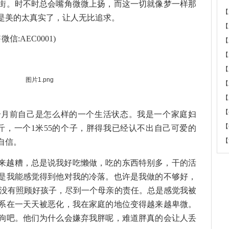
街。时不时总会嘴角微微上扬，而这一切就像梦一样那
【
是美的太真实了，让人无比追求。
【
:AEC0001)
【
【
【
【
【
【
前自己是怎么样的一个生活状态。我是一个家庭妇
【
斤，一个1米55的个子，胖得我已经认不出自己可爱的
【
自信。
越糟，总是说我好吃懒做，吃的东西特别多，干的活
是我能感觉得到他对我的冷落。也许是我做的不够好，
我没有照顾好孩子，尽到一个母亲的责任。总是感觉我被
系在一天天被恶化，我在家庭的地位变得越来越卑微。
狗吧。他们为什么会嫌弃我胖呢，难道胖真的会让人丢