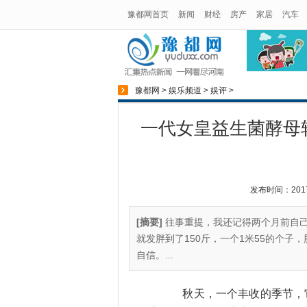
豫都网首页
新闻
财经
房产
家居
汽车
豫都网
>
娱乐频道
>
娱评
>
一代女皇益生菌酵母
发布时间：2017-1
[摘要]
往事重提，我还记得两个月前自
就发胖到了150斤，一个1米55的个
自信。...
秋天，一个丰收的季节，它