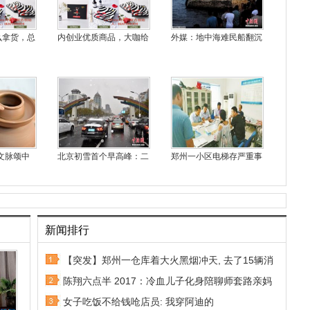
么拿货，总
内创业优质商品，大咖给
外媒：地中海难民船翻沉
文脉颂中
北京初雪首个早高峰：二
郑州一小区电梯存严重事
新闻排行
【突发】郑州一仓库着大火黑烟冲天, 去了15辆消
陈翔六点半 2017：冷血儿子化身陪聊师套路亲妈
女子吃饭不给钱呛店员: 我穿阿迪的