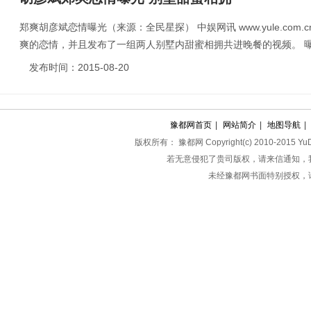
郑爽胡彦斌恋情曝光（来源：全民星探） 中娱网讯 www.yule.com
爽的恋情，并且发布了一组两人别墅内甜蜜相拥共进晚餐的视频。 曝光
发布时间：2015-08-20
豫都网首页
|
网站简介
|
地图导航
|
版权所有： 豫都网 Copyright(c) 2010-2015 YuDuW
若无意侵犯了贵司版权，请来信通知，我们
未经豫都网书面特别授权，