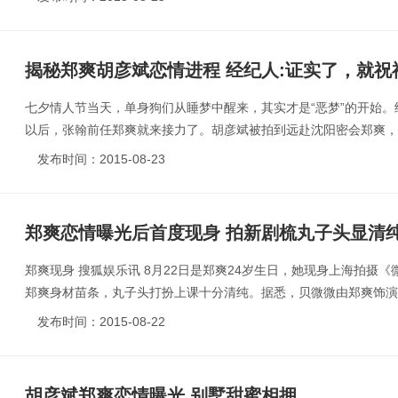
揭秘郑爽胡彦斌恋情进程 经纪人:证实了，就祝
七夕情人节当天，单身狗们从睡梦中醒来，其实才是“恶梦”的开始
以后，张翰前任郑爽就来接力了。胡彦斌被拍到远赴沈阳密会郑爽，完
发布时间：2015-08-23
郑爽恋情曝光后首度现身 拍新剧梳丸子头显清
郑爽现身 搜狐娱乐讯 8月22日是郑爽24岁生日，她现身上海拍摄
郑爽身材苗条，丸子头打扮上课十分清纯。据悉，贝微微由郑爽饰演，
发布时间：2015-08-22
胡彦斌郑爽恋情曝光 别墅甜蜜相拥