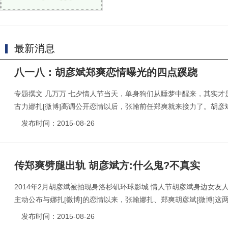
最新消息
八一八：胡彦斌郑爽恋情曝光的四点蹊跷
专题撰文 几万万 七夕情人节当天，单身狗们从睡梦中醒来，其实才是
古力娜扎[微博]高调公开恋情以后，张翰前任郑爽就来接力了。胡彦斌[.
发布时间：2015-08-26
传郑爽劈腿出轨 胡彦斌方:什么鬼?不真实
2014年2月胡彦斌被拍现身洛杉矶环球影城 情人节胡彦斌身边女友人
主动公布与娜扎[微博]的恋情以来，张翰娜扎、郑爽胡彦斌[微博]这两对
发布时间：2015-08-26