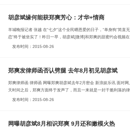
胡彦斌缘何能获郑爽芳心：才华+情商
羊城晚报记者 张越 在“七夕”这个全民晒恩爱的日子，“单身狗”简直
恋”终于被坐实了！昨日一早，胡彦斌[微博]和郑爽的甜蜜约会视频在网
发布时间：2015-08-26
郑爽发律师函否认劈腿 去年8月初见胡彦斌
郑爽律师函 律师函 网曝郑爽胡彦斌去年2月密会 新浪娱乐讯 面对
天时间之后，郑爽方面终于发声了，而且一来就是一封干脆利落的律师函
发布时间：2015-08-26
网曝胡彦斌8月相识郑爽 9月还和嫩模火热