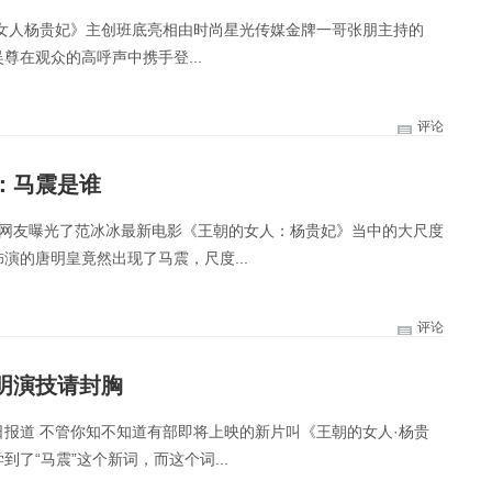
的女人杨贵妃》主创班底亮相由时尚星光传媒金牌一哥张朋主持的
尊在观众的高呼声中携手登...
评论
：马震是谁
有网友曝光了范冰冰最新电影《王朝的女人：杨贵妃》当中的大尺度
演的唐明皇竟然出现了马震，尺度...
评论
明演技请封胸
日报道 不管你知不知道有部即将上映的新片叫《王朝的女人·杨贵
了“马震”这个新词，而这个词...