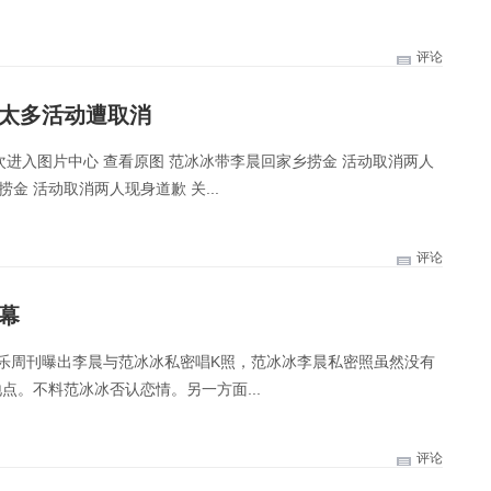
评论
丝太多活动遭取消
再看一次进入图片中心 查看原图 范冰冰带李晨回家乡捞金 活动取消两人
金 活动取消两人现身道歉 关...
评论
幕
娱乐周刊曝出李晨与范冰冰私密唱K照，范冰冰李晨私密照虽然没有
点。不料范冰冰否认恋情。另一方面...
评论