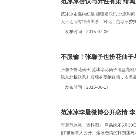
范冰冰否认与异性有染 绯
范冰冰走戛纳红毯 搜狐娱乐讯 北京时
人士之间有特殊关系，对此，范冰冰委托
发布时间：2015-07-06
不服输！张馨予也扮花仙子
张馨予扮花仙子 范冰冰花仙子造型亮相
绿东北棉袄风礼服现身戛纳红毯，衣着品
发布时间：2015-06-17
范冰冰李晨微博公开恋情 李
李晨范冰冰（资料图） 网易娱乐5月30日
们”被当事人公开。这段恋情的扑朔迷离堪称