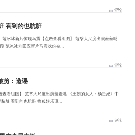
评论
脏 看到的也肮脏
 范冰冰新片惊现马震【点击查看组图】 范爷大尺度出演羞羞哒
段 范冰冰方回应新片马震戏份被...
评论
被剪：造谣
击查看组图】 范爷大尺度出演羞羞哒 《王朝的女人：杨贵妃》中
肮脏 看到的也肮脏 搜狐娱乐讯...
评论