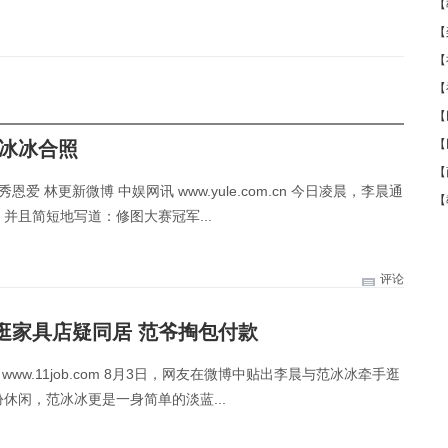
【
【
【
【
【
【
范冰冰合照
【
 林更新微博 中娱网讯 www.yule.com.cn 今日凌晨，李晨通
【
并且简短地写道：修图大赛冠军...
评论
逛家具店疑同居 范爷掏包付款
ww.11job.com 8月3日，网友在微博中贴出李晨与范冰冰牵手逛
休闲，范冰冰更是一身简单的淡蓝...