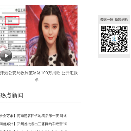
津港公安局收到范冰冰100万捐款 公开汇款
天津港公安局收到范冰冰1
单
单
热点新闻
社会万象
】
河南游客回忆地震后第一夜 讲述
商都郑州
】
郑州首批发出三张网约车经营“牌