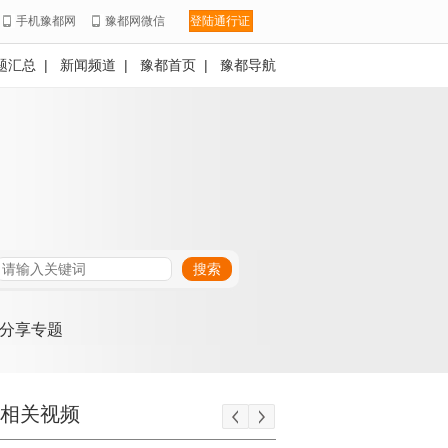
手机豫都网
豫都网微信
登陆通行证
题汇总
|
新闻频道
|
豫都首页
|
豫都导航
分享专题
相关视频