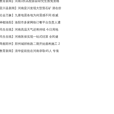
教育新闻
】
河南3所高校新获研究生推免资格
栾川县新闻
】
河南栾川发现大型萤石矿 潜在价
社会万象
】
九寨地震各地为何震感不同 权威
神都洛阳
】
洛阳市多家网络订餐平台负责人遭
民生在线
】
河南高温天气还将持续 今日局地
民生在线
】
河南医保实现一站式结算 全民健
商都郑州
】
郑州城郊铁路二期开始盾构施工 2
教育新闻
】
清华提前批在河南录取45人 专项