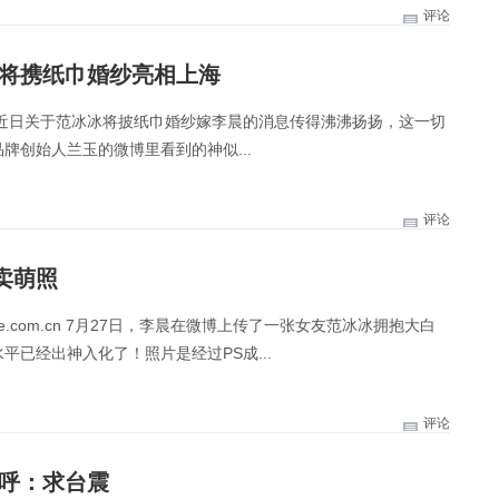
评论
玉将携纸巾婚纱亮相上海
 近日关于范冰冰将披纸巾婚纱嫁李晨的消息传得沸沸扬扬，这一切
牌创始人兰玉的微博里看到的神似...
评论
卖萌照
le.com.cn 7月27日，李晨在微博上传了一张女友范冰冰拥抱大白
已经出神入化了！照片是经过PS成...
评论
直呼：求台震