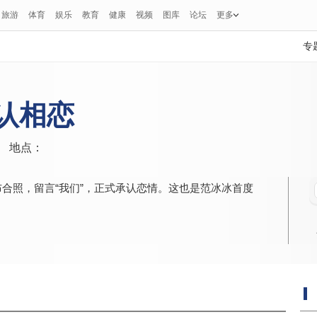
旅游
体育
娱乐
教育
健康
视频
图库
论坛
更多
专
认相恋
地点：
布合照，留言“我们”，正式承认恋情。这也是范冰冰首度