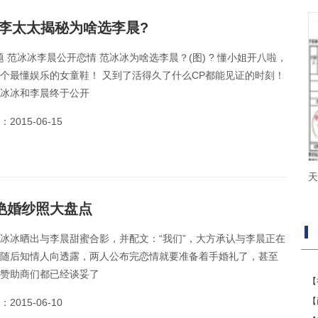
变李太太揭秘为啥选李晨?
标题 范冰冰李晨公开恋情 范冰冰为啥选李晨？(图) ? 懂小姐开八啦，
个最懂娱乐的女童鞋！ 又到了活得久了什么CP都能见证的时刻！
冰冰和李晨终于公开
2015-06-15
天
艳婚纱照大盘点
冰冰晒出与李晨甜蜜合影，并配文：“我们”，大方承认与李晨正在
随后知情人向透露，两人公布完恋情就要准备着手婚礼了，甚至
赞助商们都已经谈妥了
【
【
2015-06-10