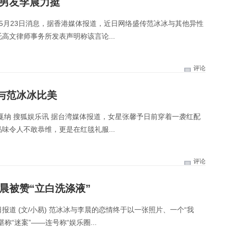
闻男友李晨力挺
间5月23日消息，据香港媒体报道，近日网络盛传范冰冰与其他异性
高文律师事务所发表声明称该言论...
评论
与范冰冰比美
戛纳 搜狐娱乐讯 据台湾媒体报道，女星张馨予日前穿着一袭红配
味令人不敢恭维，更是在红毯礼服...
评论
晨被赞“立白洗涤液”
报道 (文/小易) 范冰冰与李晨的恋情终于以一张照片、一个“我
“迷案”——连号称“娱乐圈...