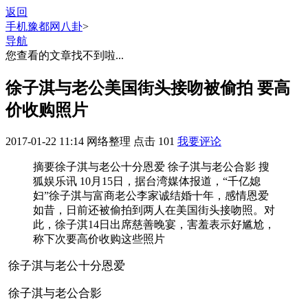
返回
手机豫都网
八卦
>
导航
您查看的文章找不到啦...
徐子淇与老公美国街头接吻被偷拍 要高
价收购照片
2017-01-22 11:14
网络整理
点击
101
我要评论
摘要
徐子淇与老公十分恩爱 徐子淇与老公合影 搜
狐娱乐讯 10月15日，据台湾媒体报道，“千亿媳
妇”徐子淇与富商老公李家诚结婚十年，感情恩爱
如昔，日前还被偷拍到两人在美国街头接吻照。对
此，徐子淇14日出席慈善晚宴，害羞表示好尴尬，
称下次要高价收购这些照片
徐子淇与老公十分恩爱
徐子淇与老公合影