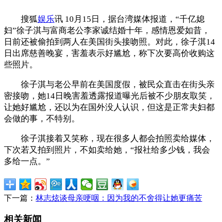
搜狐
娱乐
讯 10月15日，据台湾媒体报道，“千亿媳
妇”徐子淇与富商老公李家诚结婚十年，感情恩爱如昔，
日前还被偷拍到两人在美国街头接吻照。对此，徐子淇14
日出席慈善晚宴，害羞表示好尴尬，称下次要高价收购这
些照片。
徐子淇与老公早前在美国度假，被民众直击在街头亲
密接吻，她14日晚害羞透露报道曝光后被不少朋友取笑，
让她好尴尬，还以为在国外没人认识，但这是正常夫妇都
会做的事，不特别。
徐子淇接着又笑称，现在很多人都会拍照卖给媒体，
下次若又拍到照片，不如卖给她，“报社给多少钱，我会
多给一点。”
下一篇：
林志炫谈母亲哽咽：因为我的不舍得让她更痛苦
相关新闻