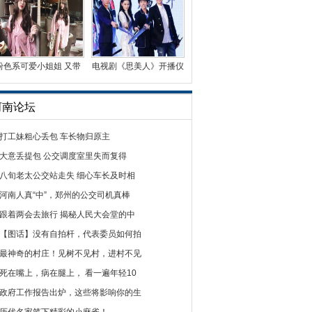
粉色系可爱小姐姐 又带
电视剧《思美人》开播仪
有一丝丝性感
式举行 主创出席活
河南论坛
打工妹粗心丢包 车长物归原主
大意丢提包 公交调度室里失而复得
八旬老太公交站走失 细心车长及时相
河南人真“中”，郑州的公交司机真棒
跟着两会去旅行 揭秘人民大会堂的中
【图话】没有自拍杆，代表委员如何拍
最神奇的村庄！见树不见村，进村不见
死在嘴上，病在腿上， 看一遍年轻10
政府工作报告出炉，这些将影响你的生