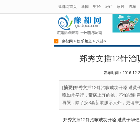
豫都网首页
新闻
财经
房产
家居
汽车
豫都网
>
娱乐频道
>
八卦
>
郑秀文插12针治
发布时间：2016-12-21
[摘要]
郑秀文插12针治咳成功开嗓 遭黄
晚如常举行，带病上阵的她，不怕唱到
再哭，除了换3套新歌服示人外，更请来黄
郑秀文插12针治咳成功开嗓 遭黄子华