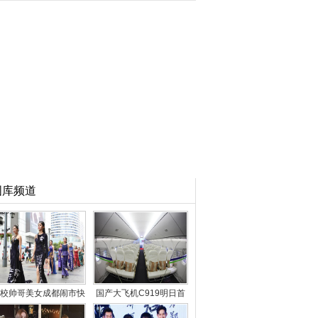
图库频道
校帅哥美女成都闹市快
国产大飞机C919明日首
闪庆“五四”
飞 内部照片公布