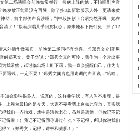
秀文第二场演唱会前晚如常举行，带病上阵的她，不怕唱到声音
【
全晚发放正能量没有再哭，除了换3套新歌服示人外，更请来黄
【
有神助，前半部仍声音沙哑，到中段换衫上台后突然开嗓，她在
【
音清了！”接着演唱几乎回复状态，原来她私下做针灸，插了12
【
【
唱会请来刘德华做嘉宾，前晚第二场同样有惊喜。当郑秀文介绍“男
【
声音叫郑秀文。黄子华说：“郑秀文真的可怜，我作为一个常出事
【
因为我常病，试过临出场上吐下泻，我一直会提醒自己，作为专
【
不要退钱，一定不要！”郑秀文闻言也用走调的声音说：“哈哈，
【
【
不知会影响很多人。说真的，这样要学我，有人叫不用理，讲
讲，上舞台最怕的是今天，大家不要看我上台如此奔放，其实我
记得我们一齐拍戏，戏中是演你老公，虽然是离婚，但你记不记
不记得啦！）我记不记得同你讲过什么？不记得，所以你说我们
记得？（郑秀文：记得，讲书和减肥！）”