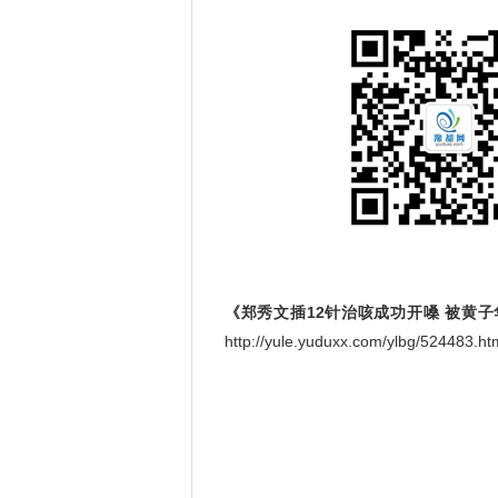
《郑秀文插12针治咳成功开嗓 被黄
http://yule.yuduxx.com/ylbg/5244