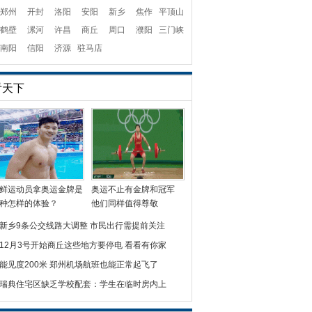
郑州
开封
洛阳
安阳
新乡
焦作
平顶山
鹤壁
漯河
许昌
商丘
周口
濮阳
三门峡
南阳
信阳
济源
驻马店
看天下
鲜运动员拿奥运金牌是
奥运不止有金牌和冠军
种怎样的体验？
他们同样值得尊敬
新乡9条公交线路大调整 市民出行需提前关注
12月3号开始商丘这些地方要停电 看看有你家
能见度200米 郑州机场航班也能正常起飞了
瑞典住宅区缺乏学校配套：学生在临时房内上