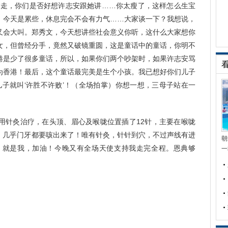
运走，你们是否好想许志安跟她讲……你太瘦了，这样怎么生宝
，今天是累些，休息完会不会有力气……大家谈一下？我想说，
又会大叫。郑秀文，今天想讲些社会意义你听，这什么大家想你
女，但曾经分手，竟然又破镜重圆，这是童话中的童话，你明不
港是少了很多童话，所以，如果你们两个吵架时，如果许志安骂
为香港！最后，这个童话最完美是生个小孩。我已想好你们儿子
儿子就叫‘许胜不许败’！（全场拍掌）你想一想，三母子站在一
针灸治疗，在头顶、眉心及喉咙位置插了12针，主要在喉咙
点，几乎门牙都要咳出来了！唯有针灸，针针到穴，不过声线有进
朝
文，就是我，加油！今晚又有全场天使支持我走完全程。恩典够
一