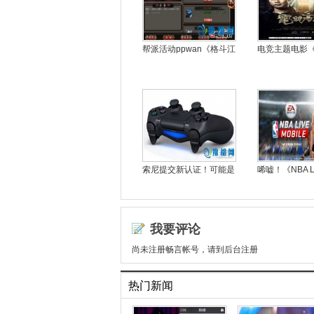
帮派活动ppwan《格斗江
电竞主题电影
索尼提交新认证！可能是
唏嘘！《NBA L
我要评论
尚未注册畅言帐号，请到后台注册
热门新闻