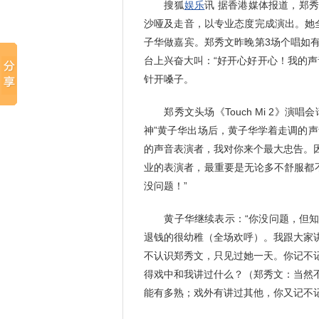
搜狐
娱乐
讯 据香港媒体报道，郑
沙哑及走音，以专业态度完成演出。她
子华做嘉宾。郑秀文昨晚第3场个唱如
台上兴奋大叫：“好开心好开心！我的声
针开嗓子。
郑秀文头场《Touch Mi 2》演
神”黄子华出场后，黄子华学着走调的
的声音表演者，我对你来个最大忠告。
业的表演者，最重要是无论多不舒服都
没问题！”
黄子华继续表示：“你没问题，但知
退钱的很幼稚（全场欢呼）。我跟大家
不认识郑秀文，只见过她一天。你记不
得戏中和我讲过什么？（郑秀文：当然
能有多熟；戏外有讲过其他，你又记不