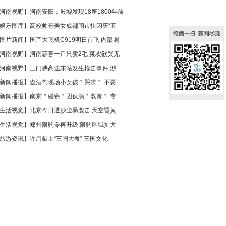
河南视野
】
河南安阳：殷墟发现18座1800年前
娱乐图库
】
高校帅哥美女成都闹市快闪庆“五
图片新闻
】
国产大飞机C919明日首飞 内部照
河南视野
】
河南蒜苔一斤只卖2毛 菜农欲哭无
河南视野
】
三门峡高速东站发生枪击事件 涉
新闻播报
】
查酒驾现场小女孩＂哭求＂ 不要
新闻播报
】
南京＂碰瓷＂团伙演＂双簧＂ 专
生活视觉
】
北京今日遭沙尘暴袭击 天空昏黄
生活视觉
】
郑州限购令再升级:限购区域扩大
旅游资讯
】
许昌献上“三国大餐” 三国文化