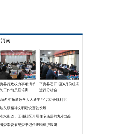
看河南
舆县行政权力事项清单
平舆县召开1至4月份经济
制工作动员暨培训
运行分析会
西峡县“乐教乐学人人通平台”启动会顺利召
坡头镇精神文明建设蓬勃发展
济水街道：玉仙社区开展住宅底层的九小场所
省委常委省纪委书记任正晓莅济调研