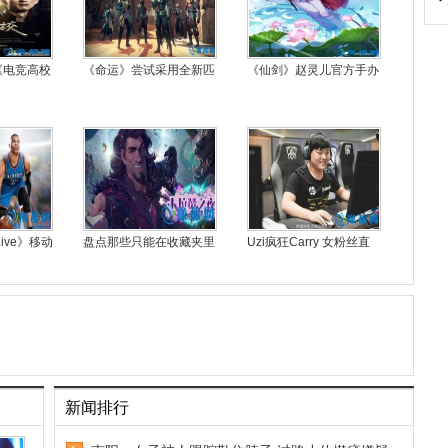
《电竞高校
《命运》尝试采用全新匹
《仙剑》赵灵儿官方手办
ive》移动
盘点那些只能在收藏夹里
Uzi疯狂Carry 女粉丝直
新闻排行