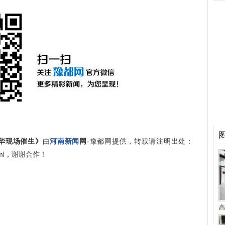
子华现场催生》
由
河南新闻
网
-豫都网提供，转载请注明出处：
83.html，谢谢合作！
高