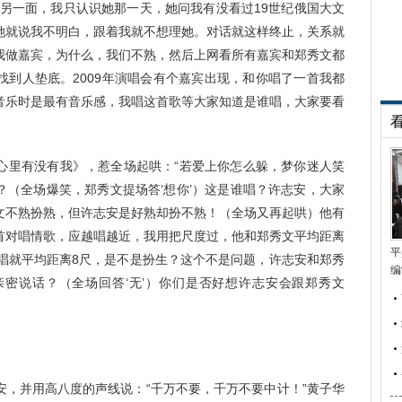
一面，我只认识她那一天，她问我有没看过19世纪俄国大文
她就说我不明白，跟着我就不想理她。对话就这样终止，关系就
我做嘉宾，为什么，我们不熟，然后上网看所有嘉宾和郑秀文都
找到人垫底。2009年演唱会有个嘉宾出现，和你唱了一首我都
音乐时是最有音乐感，我唱这首歌等大家知道是谁唱，大家要看
里有没有我》，惹全场起哄：“若爱上你怎么躲，梦你迷人笑
？（全场爆笑，郑秀文提场答‘想你’）这是谁唱？许志安，大家
文不熟扮熟，但许志安是好熟却扮不熟！（全场又再起哄）他有
首对唱情歌，应越唱越近，我用把尺度过，他和郑秀文平均距离
平
合唱就平均距离8尺，是不是扮生？这个不是问题，许志安和郑秀
编
密说话？（全场回答‘无’）你们是否好想许志安会跟郑秀文
并用高八度的声线说：“千万不要，千万不要中计！”黄子华