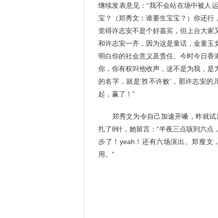
继续发表意见：“我不会站在场中被人
宝？（郑秀文︰谁要生宝宝？）你还行
觉得许志安不是个好嘉宾，但上台大家
和许志安一齐，因为这是童话，金童玉
明白你的社会意义及责任。今时今日香
你，你有权叫他收声，这不是为我，是
的名字，就是‘胜不许败’，那许志安的
起，赢了！”
郑秀文为令自己加速开嗓，昨就试用
扎了8针，她留言：“半夜三点咳到六
步了！yeah！还有六场演出。郑瘦
用。”