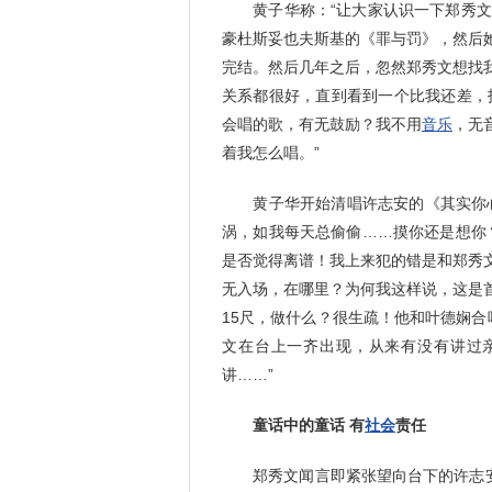
黄子华称：“让大家认识一下郑秀文另
豪杜斯妥也夫斯基的《罪与罚》，然后
完结。然后几年之后，忽然郑秀文想找
关系都很好，直到看到一个比我还差，
会唱的歌，有无鼓励？我不用
音乐
，无
着我怎么唱。”
黄子华开始清唱许志安的《其实你心
涡，如我每天总偷偷……摸你还是想你
是否觉得离谱！我上来犯的错是和郑秀
无入场，在哪里？为何我这样说，这是
15尺，做什么？很生疏！他和叶德娴
文在台上一齐出现，从来有没有讲过亲
讲……”
童话中的童话 有
社会
责任
郑秀文闻言即紧张望向台下的许志安，