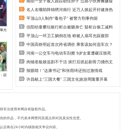
南阳一女子被人跟踪勒住脖子 过路小伙撵瘫嫌疑
名人名嘴助阵锦绣河南行 近万人掀起开封健身热
平顶山3人制作“毒包子” 被警方刑事拘留
信阳幼童攀玩银行柜台被砸身亡 疑柜台偷工减料
曝光
平顶山一环卫工躺倒在地 称被人扇耳光跺腹部
中国高铁明起首次跨省调价 乘客该如何选车次？
河南一公交车与电动车刮擦 9岁女童遭碾压致死
肉铺老板娘追剧不干活 挨打后抓起剔骨刀捅伤丈
辣眼睛！“达康书记”和张雨绮还拍过激情戏
：赵
许昌献上“三国大餐” 三国文化旅游周隆重开幕
不得非法使用本网自有版权作品。
上传的作品，不代表本网赞同其观点和对其真实性负责。
认后将在24小时内移除相关争议内容。