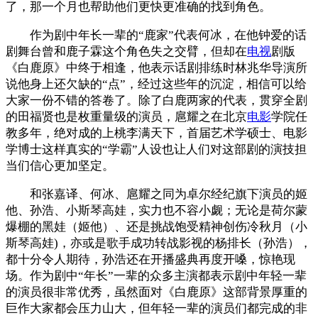
了，那一个月也帮助他们更快更准确的找到角色。
作为剧中年长一辈的“鹿家”代表何冰，在他钟爱的话
剧舞台曾和鹿子霖这个角色失之交臂，但却在
电视
剧版
《白鹿原》中终于相逢，他表示话剧排练时林兆华导演所
说他身上还欠缺的“点”，经过这些年的沉淀，相信可以给
大家一份不错的答卷了。除了白鹿两家的代表，贯穿全剧
的田福贤也是枚重量级的演员，扈耀之在北京
电影
学院任
教多年，绝对成的上桃李满天下，首届艺术学硕士、电影
学博士这样真实的“学霸”人设也让人们对这部剧的演技担
当们信心更加坚定。
和张嘉译、何冰、扈耀之同为卓尔经纪旗下演员的姬
他、孙浩、小斯琴高娃，实力也不容小觑；无论是荷尔蒙
爆棚的黑娃（姬他）、还是挑战饱受精神创伤冷秋月（小
斯琴高娃)，亦或是歌手成功转战影视的杨排长（孙浩），
都十分令人期待，孙浩还在开播盛典再度开嗓，惊艳现
场。作为剧中“年长”一辈的众多主演都表示剧中年轻一辈
的演员很非常优秀，虽然面对《白鹿原》这部背景厚重的
巨作大家都会压力山大，但年轻一辈的演员们都完成的非