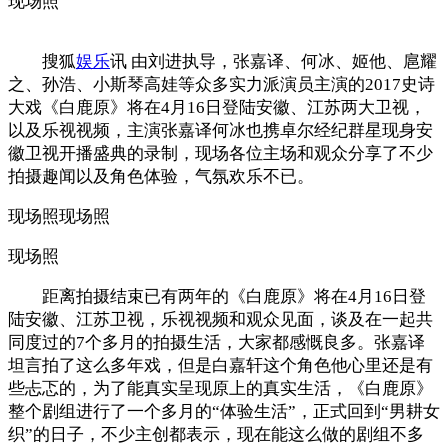
现场照
搜狐
娱乐
讯 由刘进执导，张嘉译、何冰、姬他、扈耀
之、孙浩、小斯琴高娃等众多实力派演员主演的2017史诗
大戏《白鹿原》将在4月16日登陆安徽、江苏两大卫视，
以及乐视视频，主演张嘉译何冰也携卓尔经纪群星现身安
徽卫视开播盛典的录制，现场各位主场和观众分享了不少
拍摄趣闻以及角色体验，气氛欢乐不已。
现场照现场照
现场照
距离拍摄结束已有两年的《白鹿原》将在4月16日登
陆安徽、江苏卫视，乐视视频和观众见面，谈及在一起共
同度过的7个多月的拍摄生活，大家都感慨良多。张嘉译
坦言拍了这么多年戏，但是白嘉轩这个角色他心里还是有
些忐忑的，为了能真实呈现原上的真实生活，《白鹿原》
整个剧组进行了一个多月的“体验生活”，正式回到“男耕女
织”的日子，不少主创都表示，现在能这么做的剧组不多