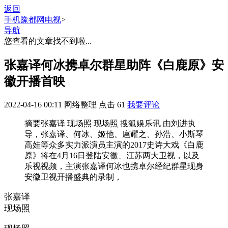
返回
手机豫都网
电视
>
导航
您查看的文章找不到啦...
张嘉译何冰携卓尔群星助阵《白鹿原》安
徽开播首映
2022-04-16 00:11
网络整理
点击
61
我要评论
摘要
张嘉译 现场照 现场照 搜狐娱乐讯 由刘进执
导，张嘉译、何冰、姬他、扈耀之、孙浩、小斯琴
高娃等众多实力派演员主演的2017史诗大戏《白鹿
原》将在4月16日登陆安徽、江苏两大卫视，以及
乐视视频，主演张嘉译何冰也携卓尔经纪群星现身
安徽卫视开播盛典的录制，
张嘉译
现场照