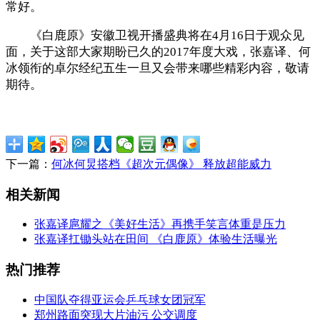
常好。
《白鹿原》安徽卫视开播盛典将在4月16日于观众见
面，关于这部大家期盼已久的2017年度大戏，张嘉译、何
冰领衔的卓尔经纪五生一旦又会带来哪些精彩内容，敬请
期待。
下一篇：
何冰何炅搭档《超次元偶像》 释放超能威力
相关新闻
张嘉译扈耀之《美好生活》再携手笑言体重是压力
张嘉译扛锄头站在田间 《白鹿原》体验生活曝光
热门推荐
中国队夺得亚运会乒乓球女团冠军
郑州路面突现大片油污 公交调度