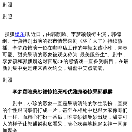
剧照
剧照
搜狐
娱乐
讯 近日，由郭麒麟、李梦颖领衔主演，郭德
纲、于谦特别出演的都市情景喜剧《林子大了》持续热
播。李梦颖饰演一位在咖啡店工作的年轻女孩小珍，青春
可爱、甜美呆萌的形象被观众称为“最美服务生”。剧中，
李梦颖和郭麒麟这对官配CP的感情戏一直备受瞩目，在最
新剧集中更是迎来首次约会，甜蜜中笑点满满。
剧照
李梦颖唯美纱裙惊艳亮相优雅身姿惊呆郭麒麟
剧中，小珍的形象一直是呆萌清纯的学生装扮，直爽
的个性跟同事们打成一片，甚至在相处中也跟大家像哥们
儿一样。而精心打扮一番后，唯美纱裙曼妙出场，甜美可
人的样子让郭麒麟彻底看呆，满心欢喜地挽起女神一同参
加聚会。