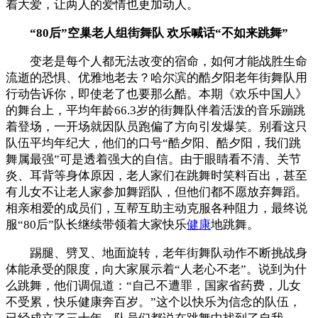
着大爱，让两人的爱情也更加动人。
“80后”空巢老人组街舞队 欢乐喊话“不如来跳舞”
变老是每个人都无法改变的宿命，如何才能战胜生命
流逝的恐惧、优雅地老去？哈尔滨的酷夕阳老年街舞队用
行动告诉你，即使老了也要那么酷。本期《欢乐中国人》
的舞台上，平均年龄66.3岁的街舞队伴着活泼的音乐蹦跳
着登场，一开场就因队员跑偏了方向引发爆笑。别看这只
队伍平均年纪大，他们的口号“酷夕阳、酷夕阳，我们跳
舞属最强”可是透着强大的自信。由于眼睛看不清、关节
炎、耳背等身体原因，老人家们在跳舞时笑料百出，甚至
有儿女不让老人家参加舞蹈队，但他们都不愿放弃舞蹈。
相亲相爱的成员们，互帮互助主动克服各种阻力，最终说
服“80后”队长继续带领着大家快乐
健康
地跳舞。
踢腿、劈叉、地面旋转，老年街舞队动作不断挑战身
体能承受的限度，向大家展示着“人老心不老”。说到为什
么跳舞，他们调侃道：“自己不遭罪，国家省药费，儿女
不受累，快乐健康奔百岁。”这个以快乐为信念的队伍，