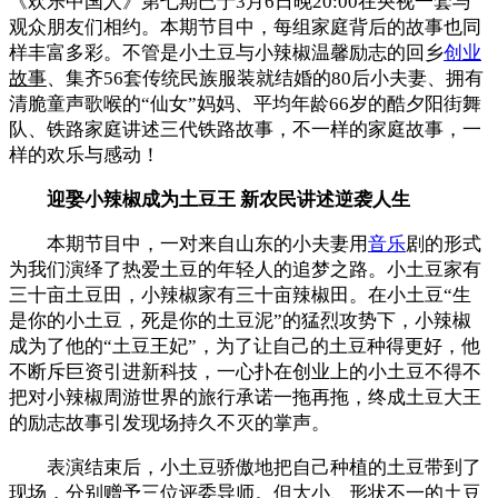
《欢乐中国人》第七期已于3月6日晚20:00在央视一套与
观众朋友们相约。本期节目中，每组家庭背后的故事也同
样丰富多彩。不管是小土豆与小辣椒温馨励志的回乡
创业
故事
、集齐56套传统民族服装就结婚的80后小夫妻、拥有
清脆童声歌喉的“仙女”妈妈、平均年龄66岁的酷夕阳街舞
队、铁路家庭讲述三代铁路故事，不一样的家庭故事，一
样的欢乐与感动！
迎娶小辣椒成为土豆王 新农民讲述逆袭人生
本期节目中，一对来自山东的小夫妻用
音乐
剧的形式
为我们演绎了热爱土豆的年轻人的追梦之路。小土豆家有
三十亩土豆田，小辣椒家有三十亩辣椒田。在小土豆“生
是你的小土豆，死是你的土豆泥”的猛烈攻势下，小辣椒
成为了他的“土豆王妃”，为了让自己的土豆种得更好，他
不断斥巨资引进新科技，一心扑在创业上的小土豆不得不
把对小辣椒周游世界的旅行承诺一拖再拖，终成土豆大王
的励志故事引发现场持久不灭的掌声。
表演结束后，小土豆骄傲地把自己种植的土豆带到了
现场，分别赠予三位评委导师。但大小、形状不一的土豆