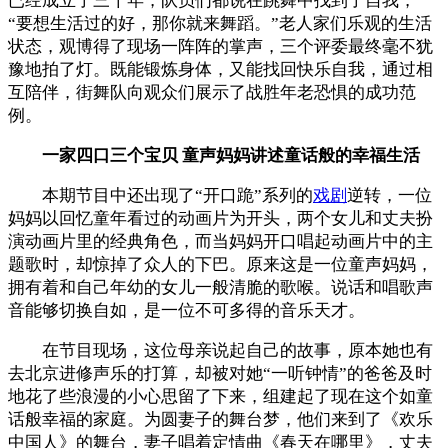
已经成立了三十年，队员们都说在跳舞中找到了自我，
“要想生活过的好，那你就来舞蹈。”老人家们乐观的生活
状态，观博得了现场一阵阵的掌声，三个评委最终毫不犹
豫地拍了灯。既能锻炼身体，又能找回快乐自我，通过相
互陪伴，街舞队向观众们展示了战胜年老恐惧的成功范
例。
一家四口三个宝贝 童声妈妈讲述童话般的幸福生活
本期节目中还出现了“开口跪”系列的
戏剧
逆转，一位
妈妈以回忆童年看过的动画片为开头，两个女儿和丈夫扮
演动画片里的经典角色，而当妈妈开口唱起动画片中的主
题歌时，却惊掉了众人的下巴。原来这是一位童声妈妈，
拥有着和自己年幼的女儿一般清脆的歌喉。说话和唱歌声
音能够切换自如，是一位不可多得的音乐天才。
在节目现场，这位母亲说起自己的故事，原本她也有
去北京进修声乐的打算，却被对她“一听钟情”的爸爸及时
地花了些浪漫的小心思留了下来，组建起了现在这个如童
话般幸福的家庭。为圆妻子的舞台梦，他们来到了《欢乐
中国人》的舞台，妻子唱着定情曲《春天在哪里》，丈夫