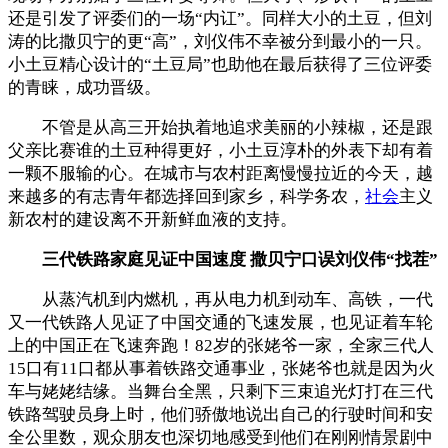
还是引发了评委们的一场“内讧”。同样大小的土豆，但刘
涛的比撒贝宁的更“高”，刘仪伟不幸被分到最小的一只。
小土豆精心设计的“土豆局”也助他在最后获得了三位评委
的青睐，成功晋级。
不管是从高三开始执着地追求美丽的小辣椒，还是跟
父亲比赛谁的土豆种得更好，小土豆淳朴的外表下却有着
一颗不服输的心。在城市与农村距离慢慢拉近的今天，越
来越多的有志青年都选择回到家乡，科学务农，
社会
主义
新农村的建设离不开新鲜血液的支持。
三代铁路家庭见证中国速度 撒贝宁口误刘仪伟“找茬”
从蒸汽机到内燃机，再从电力机到动车、高铁，一代
又一代铁路人见证了中国交通的飞速发展，也见证着车轮
上的中国正在飞速奔跑！82岁的张姥爷一家，全家三代人
15口有11口都从事着铁路交通事业，张姥爷也就是因为火
车与姥姥结缘。当舞台全黑，只剩下三束追光灯打在三代
铁路驾驶员身上时，他们骄傲地说出自己的行驶时间和安
全公里数，观众朋友也深切地感受到他们在刚刚情景剧中