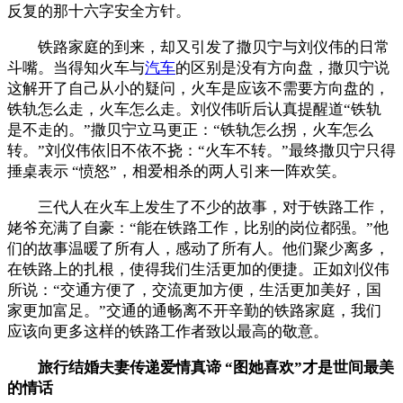
反复的那十六字安全方针。
铁路家庭的到来，却又引发了撒贝宁与刘仪伟的日常
斗嘴。当得知火车与
汽车
的区别是没有方向盘，撒贝宁说
这解开了自己从小的疑问，火车是应该不需要方向盘的，
铁轨怎么走，火车怎么走。刘仪伟听后认真提醒道“铁轨
是不走的。”撒贝宁立马更正：“铁轨怎么拐，火车怎么
转。”刘仪伟依旧不依不挠：“火车不转。”最终撒贝宁只得
捶桌表示 “愤怒”，相爱相杀的两人引来一阵欢笑。
三代人在火车上发生了不少的故事，对于铁路工作，
姥爷充满了自豪：“能在铁路工作，比别的岗位都强。”他
们的故事温暖了所有人，感动了所有人。他们聚少离多，
在铁路上的扎根，使得我们生活更加的便捷。正如刘仪伟
所说：“交通方便了，交流更加方便，生活更加美好，国
家更加富足。”交通的通畅离不开辛勤的铁路家庭，我们
应该向更多这样的铁路工作者致以最高的敬意。
旅行结婚夫妻传递爱情真谛 “图她喜欢”才是世间最美
的情话