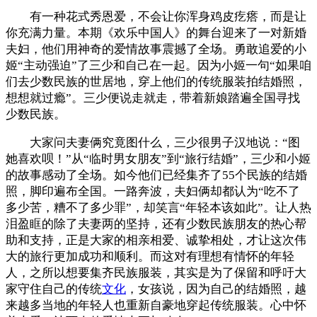
有一种花式秀恩爱，不会让你浑身鸡皮疙瘩，而是让
你充满力量。本期《欢乐中国人》的舞台迎来了一对新婚
夫妇，他们用神奇的爱情故事震撼了全场。勇敢追爱的小
姬“主动强迫”了三少和自己在一起。因为小姬一句“如果咱
们去少数民族的世居地，穿上他们的传统服装拍结婚照，
想想就过瘾”。三少便说走就走，带着新娘踏遍全国寻找
少数民族。
大家问夫妻俩究竟图什么，三少很男子汉地说：“图
她喜欢呗！”从“临时男女朋友”到“旅行结婚”，三少和小姬
的故事感动了全场。如今他们已经集齐了55个民族的结婚
照，脚印遍布全国。一路奔波，夫妇俩却都认为“吃不了
多少苦，糟不了多少罪”，却笑言“年轻本该如此”。让人热
泪盈眶的除了夫妻两的坚持，还有少数民族朋友的热心帮
助和支持，正是大家的相亲相爱、诚挚相处，才让这次伟
大的旅行更加成功和顺利。而这对有理想有情怀的年轻
人，之所以想要集齐民族服装，其实是为了保留和呼吁大
家守住自己的传统
文化
，女孩说，因为自己的结婚照，越
来越多当地的年轻人也重新自豪地穿起传统服装。心中怀