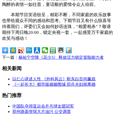
陶醉的表情一如往昔，童话般的爱情令众人动容。
本期节目笑语纷呈，精彩不断，不同家庭的欢乐故事
也带给观众不同的感动和思考。下期节目又有什么惊喜等
待着我们，评委们又会如何妙语连珠，“相爱相杀”？敬请
期待下周日晚20:00，锁定央视一套，一起感受万千家庭的
欢笑与感动！
下一篇：
杨祐宁空降《花少3》 释放活力锁定冒险能力者
相关新闻
以仁心讲述人性 《外科风云》靳东白百何飙戏
《一起长大》都市版婚姻围城 邵兵夫妇闹离婚
热门推荐
中国队夺得亚运会乒乓球女团冠军
郑州路面突现大片油污 公交调度