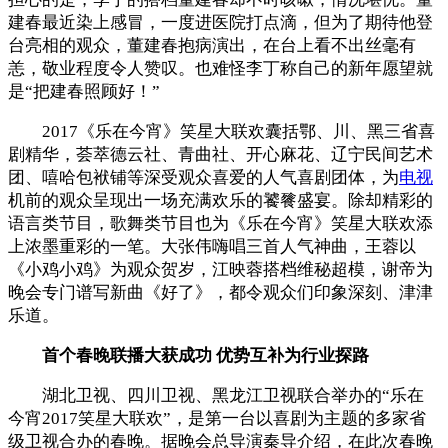
建春最近染上感冒，一度进医院打点滴，但为了期待他登
台亮相的观众，董建春抱病演出，在台上看不出丝毫有
恙，敬业程度令人赞叹。也难怪李丁称自己的新年愿望就
是“把建春照顾好！”
2017《乐在今宵》笑星大联欢囊括鄂、川、黑三省喜
剧精华，荟萃德云社、青曲社、开心麻花、辽宁民间艺术
团、嘻哈包袱铺等深受观众喜爱的人气喜剧团体，为
电视
机前的观众呈现出一场充满欢乐的饕餮盛宴。除却精彩的
语言类节目，歌舞类节目也为《乐在今宵》笑星大联欢添
上浓墨重彩的一笔。大张伟嗨唱三首人气神曲，王蓉以
《小鸡小鸡》为观众贺岁，江映蓉搭档维秘超模，谢帝为
晚会专门谱写新曲《好了》，都令观众们印象深刻、津津
乐道。
首个春晚联播大获成功 优势互补为行业探路
湖北卫视、四川卫视、黑龙江卫视联合举办的“乐在
今宵2017笑星大联欢”，是第一台以喜剧为主题的多家省
级卫视合办的春晚。据晚会总导演秦导介绍，在此次春晚