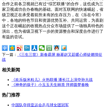
合作之前各卫视就已有过“综艺联播”的合作，这也成为三
家卫视成功合办春晚的基础。面对互联网的快速崛起，省
级卫视正在承受着前所未有的生存压力，在《乐在今宵》
中，各地的特色节目和资源优势互补、共同运营，为喜剧
这个正在崛起的收视热点分众市场提供了一场独具特色的
演出，也为省级卫视下一步的资源整合和深度合作进行了
有益的尝试。
下一篇：
《三生三世》新春霸屏 杨幂赵又廷暖心师徒燃情征
战
相关新闻
《欢乐饭米粒儿》火热联播 潘长江上演夺孙大战
《神奇的孩子》小玉玉天生丽质 拜师圆梦春晚
热门推荐
中国队夺得亚运会乒乓球女团冠军