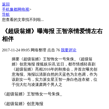
返回
手机豫都网
电视
>
导航
您查看的文章找不到啦...
《超级翁婿》曝海报 王智亲情爱情左右
相伴
2017-11-24 09:05
网络整理
点击
76
我要评论
摘要
《超级翁婿》王智饰女一号朱侏_ 《超级翁
婿》创意海报 搜狐娱乐讯 近日，都市情感轻喜剧
《超级翁婿》亮相2016年的秋推会，并首次曝光创
意海报。海报以清新自然的天蓝色为主色调，作为
该剧女一号，实力派女星王智一身白色连衣裙，位
于倪大红与凌潇肃两个男人之
《超级翁婿》王智饰女一号朱侏_
《超级翁婿》创意海报