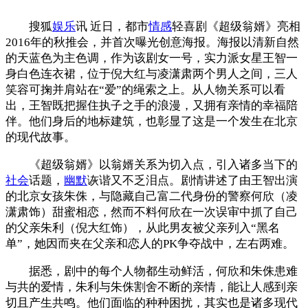
搜狐
娱乐
讯 近日，都市
情感
轻喜剧《超级翁婿》亮相
2016年的秋推会，并首次曝光创意海报。海报以清新自然
的天蓝色为主色调，作为该剧女一号，实力派女星王智一
身白色连衣裙，位于倪大红与凌潇肃两个男人之间，三人
笑容可掬并肩站在“爱”的绳索之上。从人物关系可以看
出，王智既把握住执子之手的浪漫，又拥有亲情的幸福陪
伴。他们身后的地标建筑，也彰显了这是一个发生在北京
的现代故事。
《超级翁婿》以翁婿关系为切入点，引入诸多当下的
社会
话题，
幽默
诙谐又不乏泪点。剧情讲述了由王智出演
的北京女孩朱侏，与隐藏自己富二代身份的警察何欣（凌
潇肃饰）甜蜜相恋，然而不料何欣在一次误审中抓了自己
的父亲朱利（倪大红饰），从此男友被父亲列入“黑名
单”，她因而夹在父亲和恋人的PK争夺战中，左右两难。
据悉，剧中的每个人物都生动鲜活，何欣和朱侏患难
与共的爱情，朱利与朱侏割舍不断的亲情，能让人感到亲
切且产生共鸣。他们面临的种种困扰，其实也是诸多现代