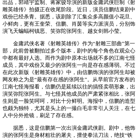
出品，郭靖宇监制、蒋家骏导演的新版金庸武侠巨制《射
雕英雄传》拍摄正在收尾阶段。近日，演员信鹏结束剧中
戏份已经杀青。据悉，该剧除了汇集众多高颜值小花旦、
小鲜肉，更有王奎荣、信鹏、肖茵等实力派演员，分别饰
演飞天蝙蝠柯镇恶、笑弥陀张阿生、越女剑韩小莹。
金庸武侠名著《射雕英雄传》作为“射雕三部曲”第一
部，此前曾被翻拍过多个版本，剧中的每个角色在观众心
中都有最好人选。而作为剧中原本出场就不多的江南七怪
成员，其中戏份又最少的张阿生一向是存在感薄弱。不过
在此次新版《射雕英雄传》中，由信鹏饰演的张阿生却被
网友称之为是“最有存在感的张阿生”。从早前官方发布的
江南七怪海报看，信鹏仍是延续以往的搞怪卖萌形象，出
演笑弥陀张阿生。与七怪其他成员的严肃紧张相比，张阿
生则是一脸笑呵呵，对比十分鲜明。海报中，信鹏的造型
也颇为独特，尤其是头上的一撮白毛非常引人关注，在七
人中分外抢镜，刷足了存在感。
据悉，这是信鹏第一次出演金庸武侠剧。剧中，他饰
演的张阿生是身材粗壮的屠夫，擅使拳法刀法，绝技“铁