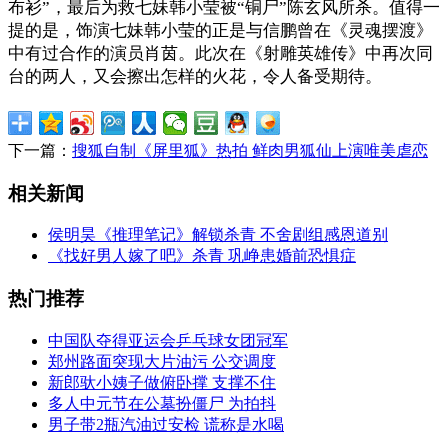
布衫”，最后为救七妹韩小莹被“铜尸”陈玄风所杀。值得一
提的是，饰演七妹韩小莹的正是与信鹏曾在《灵魂摆渡》
中有过合作的演员肖茵。此次在《射雕英雄传》中再次同
台的两人，又会擦出怎样的火花，令人备受期待。
下一篇：
搜狐自制《屏里狐》热拍 鲜肉男狐仙上演唯美虐恋
相关新闻
侯明昊《推理笔记》解锁杀青 不舍剧组感恩道别
《找好男人嫁了吧》杀青 巩峥患婚前恐惧症
热门推荐
中国队夺得亚运会乒乓球女团冠军
郑州路面突现大片油污 公交调度
新郎驮小姨子做俯卧撑 支撑不住
多人中元节在公墓扮僵尸 为拍抖
男子带2瓶汽油过安检 谎称是水喝