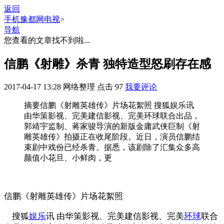
返回
手机豫都网
电视
>
导航
您查看的文章找不到啦...
信鹏《射雕》杀青 独特造型怒刷存在感
2017-04-17 13:28
网络整理
点击
97
我要评论
摘要
信鹏《射雕英雄传》片场花絮照 搜狐娱乐讯
由华策影视、完美建信影视、完美环球联合出品，
郭靖宇监制、蒋家骏导演的新版金庸武侠巨制《射
雕英雄传》拍摄正在收尾阶段。近日，演员信鹏结
束剧中戏份已经杀青。据悉，该剧除了汇集众多高
颜值小花旦、小鲜肉，更
信鹏《射雕英雄传》片场花絮照
搜狐
娱乐
讯 由华策影视、完美建信影视、完美
环球
联合