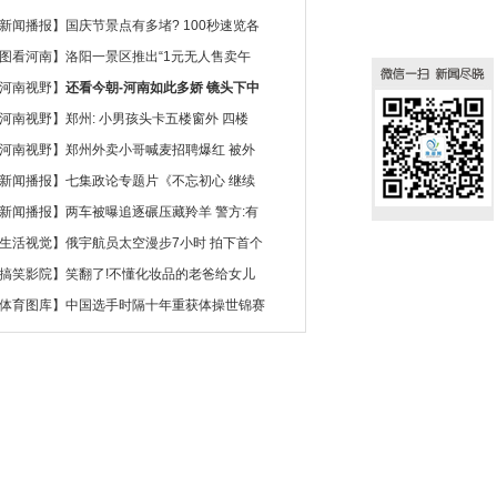
新闻播报
】
国庆节景点有多堵? 100秒速览各
图看河南
】
洛阳一景区推出“1元无人售卖午
河南视野
】
还看今朝-河南如此多娇 镜头下中
河南视野
】
郑州: 小男孩头卡五楼窗外 四楼
河南视野
】
郑州外卖小哥喊麦招聘爆红 被外
新闻播报
】
七集政论专题片《不忘初心 继续
新闻播报
】
两车被曝追逐碾压藏羚羊 警方:有
生活视觉
】
俄宇航员太空漫步7小时 拍下首个
搞笑影院
】
笑翻了!不懂化妆品的老爸给女儿
体育图库
】
中国选手时隔十年重获体操世锦赛