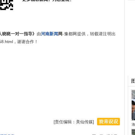
人晓晓一对一指导》
由
河南新闻
网
-豫都网提供，转载请注明出
669258.html，谢谢合作！
[责任编辑：美仙传媒]
洛