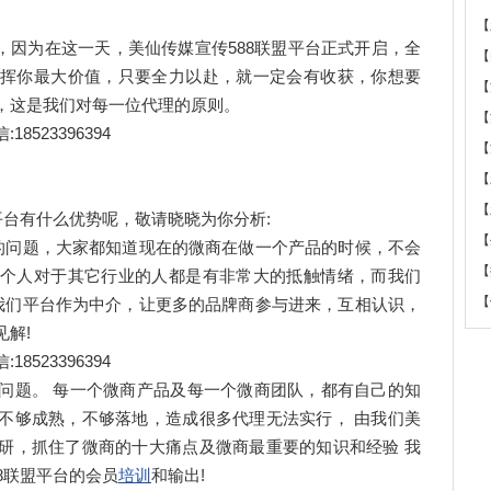
【
，因为在这一天，美仙传媒宣传588联盟平台正式开启，全
【
挥你最大价值，只要全力以赴，就一定会有收获，你想要
【
，这是我们对每一位代理的原则。
【
23396394
【
【
【
台有什么优势呢，敬请晓晓为你分析:
【
问题，大家都知道现在的微商在做一个产品的时候，不会
【
个人对于其它行业的人都是有非常大的抵触情绪，而我们
【
，我们平台作为中介，让更多的品牌商参与进来，互相认识，
解!
23396394
题。 每一个微商产品及每一个微商团队，都有自己的知
不够成熟，不够落地，造成很多代理无法实行， 由我们美
研，抓住了微商的十大痛点及微商最重要的知识和经验 我
8联盟平台的会员
培训
和输出!