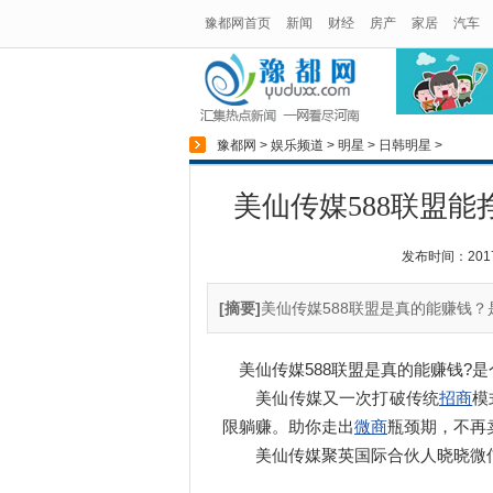
豫都网首页
新闻
财经
房产
家居
汽车
豫都网
>
娱乐频道
>
明星
>
日韩明星
>
美仙传媒588联盟
发布时间：2017-1
[摘要]
美仙传媒588联盟是真的能赚钱？是
美仙传媒588联盟是真的能赚钱?是
美仙传媒又一次打破传统
招商
模
限躺赚。助你走出
微商
瓶颈期，不再
美仙传媒聚英国际合伙人晓晓微信:185