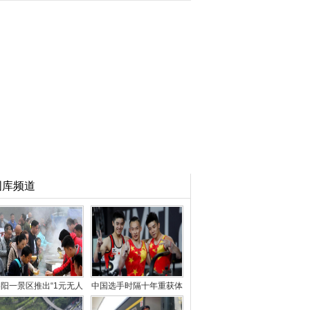
图库频道
阳一景区推出“1元无人
中国选手时隔十年重获体
售卖午餐” 引千人
操世锦赛男子“全能