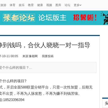
旅游
体育
娱乐
教育
健康
视频
图库
论坛
更多
能挣到钱吗，合伙人晓晓一对一指导
0-11 00:05
来源:豫都网
我要投稿
个什么样的项目？...
个什么样的项目?
式，开启全面588联盟分销平台，只需一次性加盟，后期无
卖不出货，不再为人脉发愁，不再为赚不到钱苦恼。
23396394