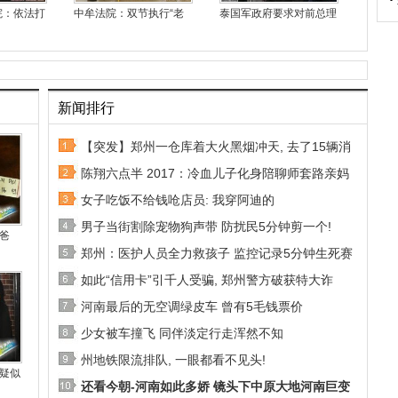
院：依法打
中牟法院：双节执行“老
泰国军政府要求对前总理
新闻排行
【突发】郑州一仓库着大火黑烟冲天, 去了15辆消
陈翔六点半 2017：冷血儿子化身陪聊师套路亲妈
女子吃饭不给钱呛店员: 我穿阿迪的
男子当街割除宠物狗声带 防扰民5分钟剪一个!
爸
郑州：医护人员全力救孩子 监控记录5分钟生死赛
如此“信用卡”引千人受骗, 郑州警方破获特大诈
河南最后的无空调绿皮车 曾有5毛钱票价
少女被车撞飞 同伴淡定行走浑然不知
州地铁限流排队, 一眼都看不见头!
疑似
还看今朝-河南如此多娇 镜头下中原大地河南巨变