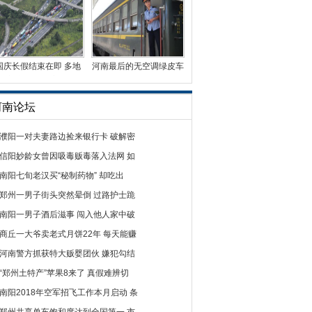
国庆长假结束在即 多地
河南最后的无空调绿皮车
迎车辆返程高峰
曾有5毛钱票价
河南论坛
濮阳一对夫妻路边捡来银行卡 破解密
信阳妙龄女曾因吸毒贩毒落入法网 如
南阳七旬老汉买“秘制药物” 却吃出
郑州一男子街头突然晕倒 过路护士跪
南阳一男子酒后滋事 闯入他人家中破
商丘一大爷卖老式月饼22年 每天能赚
河南警方抓获特大贩婴团伙 嫌犯勾结
“郑州土特产”苹果8来了 真假难辨切
南阳2018年空军招飞工作本月启动 条