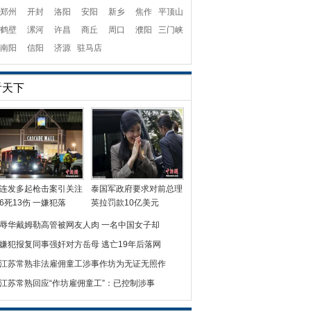
郑州
开封
洛阳
安阳
新乡
焦作
平顶山
鹤壁
漯河
许昌
商丘
周口
濮阳
三门峡
南阳
信阳
济源
驻马店
看天下
连发多起枪击案引关注
泰国军政府要求对前总理
6死13伤 一嫌犯落
英拉罚款10亿美元
辱华戴姆勒高管被网友人肉 一名中国女子却
嫌犯报复同事强奸对方岳母 逃亡19年后落网
江苏常熟非法雇佣童工涉事作坊为无证无照作
江苏常熟回应“作坊雇佣童工”：已控制涉事