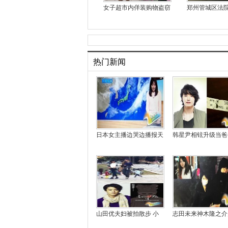
女子超市内佯装购物盗窃
郑州管城区法
热门新闻
日本女主播边哭边播报天
韩星尹相铉升级当爸
山田优夫妇被拍散步 小
志田未来神木隆之介