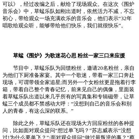
可以》，经过改编之后，献给了现场观众。在这次《围炉
音乐会》中，草蜢乐队如刚出道时，依然活力不减，不忘
初心，带给观众一场充满欢乐的音乐会，他们表示“32年
唱歌给观众听，能够带给他们快乐，我们就很快乐”。
草蜢《围炉》为歌迷花心思 粉丝一家三口来应援
节目中，草蜢乐队为回馈粉丝，邀请20名粉丝，亲自
为他们下厨准备家宴。其中一个歌迷，带着一家三口奔赴
现场，可谓带领全家追星;而另外一个女粉丝更是拖着行李
箱，带着自己整个青春记忆，前来见自己的偶像，里面装
着草蜢乐队出道以来几乎所有的写真集和专辑磁带，让草
蜢三个成员都不禁感动大呼：“没想到自己的音乐会和别
人的青春，有这么深的联系。”
除此之外，草蜢乐队还在现场大方回应粉丝的各种提
问，比如面对观众提问“想过单飞吗？”苏志威表示“没想
过!为什么要单飞？”;面对观众提问“做过最叛逆的事？”蔡