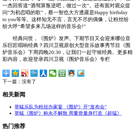
一杰回答道“酒驾算叛逆吧，做过一次”。还有面对观众提
问“为初恋唱的歌”，蔡一智也大方透露是Happy birthday
to you等等。这样知无不言，言无不尽的偶像，让粉丝纷
纷大呼“希望多来几场这样的音乐会!”
经典问世，《围炉》发声。下期节目又会迎来哪位音
乐巨匠唱响经典？四川卫视原创大型音乐故事秀节目《围
炉音乐会》下周四晚20:30，让我们一起守候经典。更多精
彩内容，欢迎登录四川卫视《围炉音乐会》专栏
下一篇：没有了
相关新闻
草蜢乐队为粉丝办家宴 《围炉》开“发布会”
草蜢《围炉》称永不解散 周董曾量身打造《超猛》
热门推荐