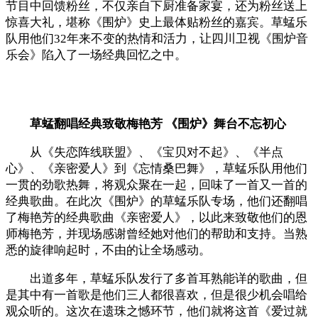
节目中回馈粉丝，不仅亲自下厨准备家宴，还为粉丝送上
惊喜大礼，堪称《围炉》史上最体贴粉丝的嘉宾。草蜢乐
队用他们32年来不变的热情和活力，让四川卫视《围炉音
乐会》陷入了一场经典回忆之中。
草蜢翻唱经典致敬梅艳芳 《围炉》舞台不忘初心
从《失恋阵线联盟》、《宝贝对不起》、《半点
心》、《亲密爱人》到《忘情桑巴舞》，草蜢乐队用他们
一贯的劲歌热舞，将观众聚在一起，回味了一首又一首的
经典歌曲。在此次《围炉》的草蜢乐队专场，他们还翻唱
了梅艳芳的经典歌曲《亲密爱人》，以此来致敬他们的恩
师梅艳芳，并现场感谢曾经她对他们的帮助和支持。当熟
悉的旋律响起时，不由的让全场感动。
出道多年，草蜢乐队发行了多首耳熟能详的歌曲，但
是其中有一首歌是他们三人都很喜欢，但是很少机会唱给
观众听的。这次在遗珠之憾环节，他们就将这首《爱过就