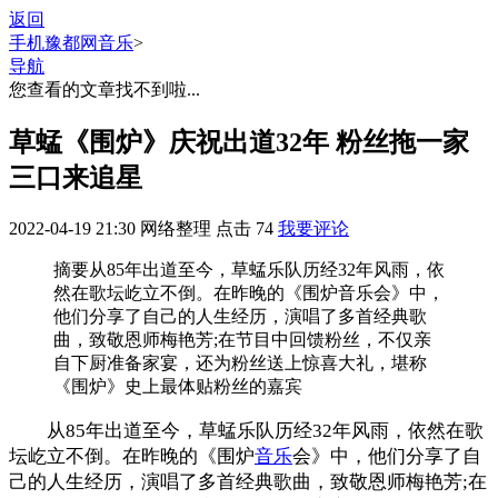
返回
手机豫都网
音乐
>
导航
您查看的文章找不到啦...
草蜢《围炉》庆祝出道32年 粉丝拖一家
三口来追星
2022-04-19 21:30
网络整理
点击
74
我要评论
摘要
从85年出道至今，草蜢乐队历经32年风雨，依
然在歌坛屹立不倒。在昨晚的《围炉音乐会》中，
他们分享了自己的人生经历，演唱了多首经典歌
曲，致敬恩师梅艳芳;在节目中回馈粉丝，不仅亲
自下厨准备家宴，还为粉丝送上惊喜大礼，堪称
《围炉》史上最体贴粉丝的嘉宾
从85年出道至今，草蜢乐队历经32年风雨，依然在歌
坛屹立不倒。在昨晚的《围炉
音乐
会》中，他们分享了自
己的人生经历，演唱了多首经典歌曲，致敬恩师梅艳芳;在