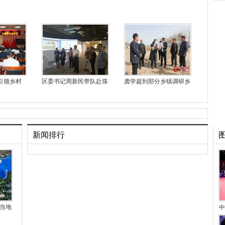
引领乡村
区委书记周新民带队赴珠
龚学超到部分乡镇调研乡
新闻排行
当地
中