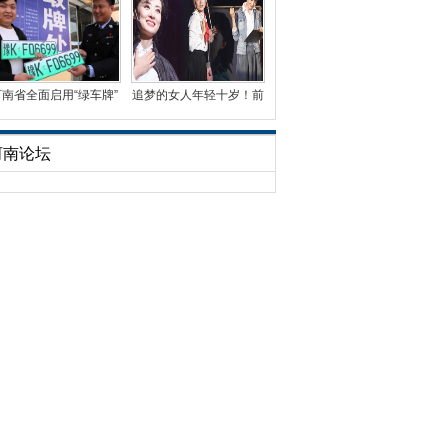
河南省全面启用“绿车牌”
追梦的女人年轻十岁！前
已发放3万余副
央视名嘴周涛首演话
河南论坛