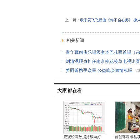
上一篇：
歌手爱飞飞新曲《你不会心疼》 撩
相关新闻
青年藏僧佛乐唱颂者本巴扎西首唱《弟
刘清沨现身担任南京校花校草电视比赛
姜雨昕携手众星 公益晚会倾情献唱
20
大家都在看
宏观经济数据持续向好
首创环境睢县