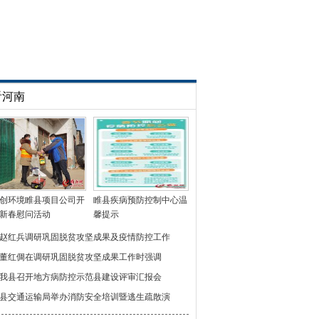
看河南
创环境睢县项目公司开
睢县疾病预防控制中心温
新春慰问活动
馨提示
赵红兵调研巩固脱贫攻坚成果及疫情防控工作
董红倜在调研巩固脱贫攻坚成果工作时强调
我县召开地方病防控示范县建设评审汇报会
县交通运输局举办消防安全培训暨逃生疏散演