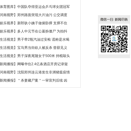
体育图库
】
中国队夺得亚运会乒乓球女团冠军
河南视野
】
郑州路面突现大片油污 公交调度
娱乐视界
】
新郎驮小姨子做俯卧撑 支撑不住
娱乐视界
】
多人中元节在公墓扮僵尸 为拍抖
生活视觉
】
男子带2瓶汽油过安检 谎称是水喝
生活视觉
】
宝马男当街砍人被反杀 曾获见义
生活视觉
】
男子深夜尾随女子500米 持棍敲头
新闻播报
】
网曝华住2.4亿条酒店开房记录疑
河南视野
】
沈阳郑州连云港发生非洲猪瘟疫情
新闻播报
】
＂杀妻藏尸案＂一审宣判后续 凶