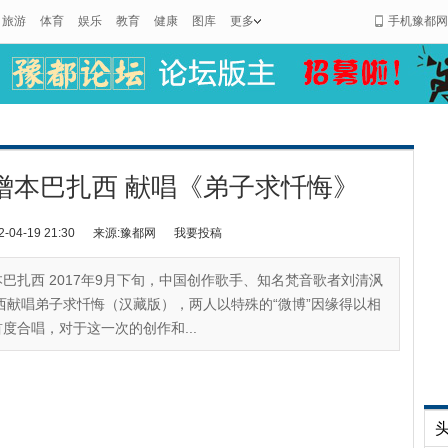
旅游
体育
娱乐
教育
健康
图库
更多
手机豫都网
僧本巴扎西 献唱《弟子求忏悔》
4-19 21:30
来源:豫都网
我要投稿
巴扎西 2017年9月下旬，中国创作歌手、知名梵音歌者刘清沨
扎西献唱弟子求忏悔（汉藏版），两人以特殊的“微博”因缘得以相
度合唱，对于这一次的创作和...