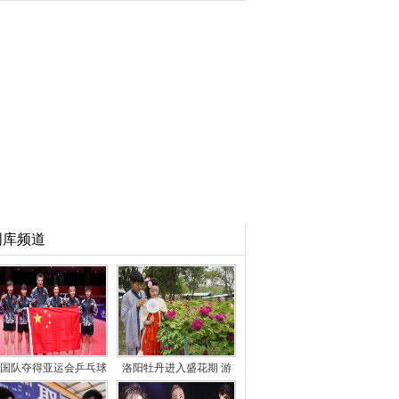
图库频道
国队夺得亚运会乒乓球
洛阳牡丹进入盛花期 游
女团冠军
客徜徉花海