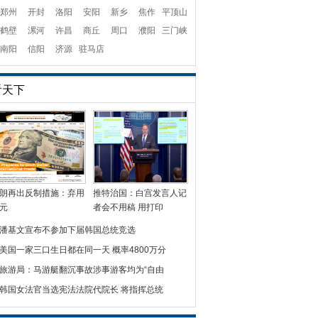
郑州
开封
洛阳
安阳
新乡
焦作
平顶山
鹤壁
漯河
许昌
商丘
周口
濮阳
三门峡
南阳
信阳
济源
驻马店
看天下
朗再出反制措施：弃用
推特治国：白宫发言人记
元
者会不用稿 用打印
潘基文宣布不参加下届韩国总统竞选
美国一家三口生日都在同一天 概率4800万分
旅游局：马游艇翻沉事故涉事游客均为“自由
韩国女法官当选宪法法院代院长 将指挥总统