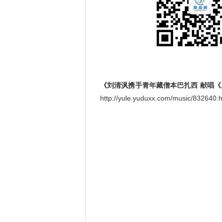
《刘清沨携手青年藏僧本巴扎西 献唱
http://yule.yuduxx.com/music/832