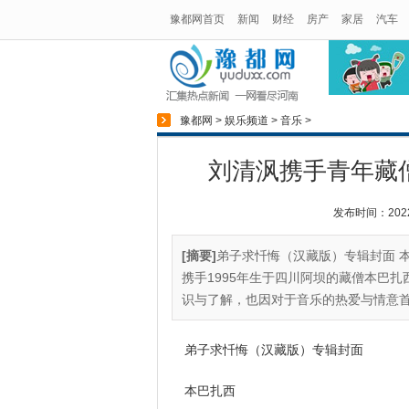
豫都网首页
新闻
财经
房产
家居
汽车
豫都网
>
娱乐频道
>
音乐
>
刘清沨携手青年藏
发布时间：2022-0
[摘要]
弟子求忏悔（汉藏版）专辑封面 本
携手1995年生于四川阿坝的藏僧本巴
识与了解，也因对于音乐的热爱与情意首
弟子求忏悔（汉藏版）专辑封面
本巴扎西