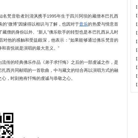
【
知名梵音歌者刘清沨携手1995年生于四川阿坝的藏僧本巴扎西
【
的“微博”因缘得以相识与了解，也因对于
音乐
的热爱与情意首
【
了藏僧的身份以外、“新人”佛乐歌手的转型也是本巴扎西从儿时
【
唱对他的感触和受益颇深，他表示：“如果能够通过佛乐梵音的
【
静和喜悦就是演唱的最大意义。”
【
【
流传的经典佛乐作品《弟子求忏悔》之后的一部虔诚之作，是
【
巴扎西共同献唱的一首歌曲，中与藏文的结合再以演唱方式的融
【
之心，时刻抱有忏悔的虔诚与恭敬之心。
【