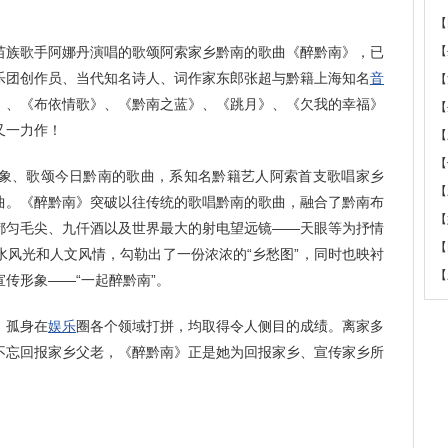
【
族歌手阿娜丹演唱的歌颂阿索家乡黔南的歌曲《醉黔南》，已
【
乐团创作员、当代知名诗人、词作家东郎张超与黔籍上海知名
音
【
》、《布依情歌》、《黔南之蓝》、《跳月》、《欠我的幸福》
【
又一力作！
【
【
象、歌颂今日黔南的歌曲，系知名黔籍艺人阿索首支歌唱家乡
【
曲。《醉黔南》突破以往传统的歌唱黔南的歌曲，融合了黔南布
【
都匀毛尖、九仟酒以及世界最大的射电望远镜——天眼等为抒情
【
水风光和人文风情，勾勒出了一份浓浓的“乡愁图”，同时也映衬
【
宣传形象——“一起醉黔南”。
，孤身在
娱乐
圈各个领域打拼，均取得令人侧目的成绩。离家多
不忘回报家乡父老，《醉黔南》正是她为回报家乡、宣传家乡所