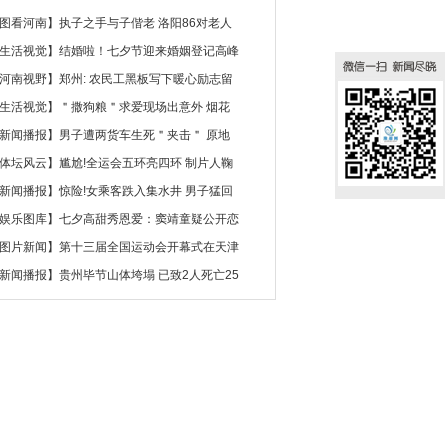
图看河南
】
执子之手与子偕老 洛阳86对老人
生活视觉
】
结婚啦！七夕节迎来婚姻登记高峰
河南视野
】
郑州: 农民工黑板写下暖心励志留
生活视觉
】
＂撒狗粮＂求爱现场出意外 烟花
新闻播报
】
男子遭两货车生死＂夹击＂ 原地
体坛风云
】
尴尬!全运会五环亮四环 制片人鞠
新闻播报
】
惊险!女乘客跌入集水井 男子猛回
娱乐图库
】
七夕高甜秀恩爱：窦靖童疑公开恋
图片新闻
】
第十三届全国运动会开幕式在天津
新闻播报
】
贵州毕节山体垮塌 已致2人死亡25