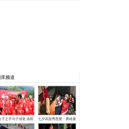
图库频道
执子之手与子偕老 洛阳
七夕高甜秀恩爱：窦靖童
86对老人庆金婚
疑公开恋情 林心如