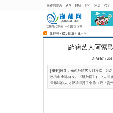
豫都网首页
新闻
财经
房产
家居
汽车
豫都网
>
娱乐频道
>
音乐
>
黔籍艺人阿索
发布时间：2017-0
[摘要]
日前，知名黔籍艺人阿索携手知名
已面向全球首发。《醉黔南》由中央民
音乐唱作人龙智祥继携手创作《云上贵州