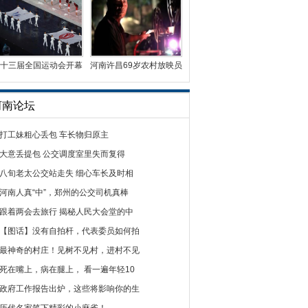
十三届全国运动会开幕
河南许昌69岁农村放映员
式在天津举行
49年放映2万场电影
河南论坛
打工妹粗心丢包 车长物归原主
大意丢提包 公交调度室里失而复得
八旬老太公交站走失 细心车长及时相
河南人真“中”，郑州的公交司机真棒
跟着两会去旅行 揭秘人民大会堂的中
【图话】没有自拍杆，代表委员如何拍
最神奇的村庄！见树不见村，进村不见
死在嘴上，病在腿上， 看一遍年轻10
政府工作报告出炉，这些将影响你的生