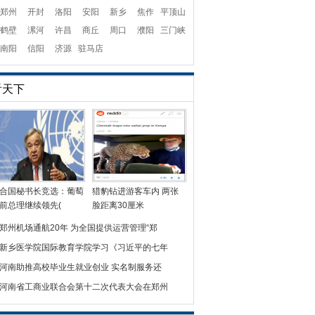
郑州
开封
洛阳
安阳
新乡
焦作
平顶山
鹤壁
漯河
许昌
商丘
周口
濮阳
三门峡
南阳
信阳
济源
驻马店
看天下
合国秘书长竞选：葡萄
猎豹钻进游客车内 两张
前总理继续领先(
脸距离30厘米
郑州机场通航20年 为全国提供运营管理“郑
新乡医学院国际教育学院学习《习近平的七年
河南助推高校毕业生就业创业 实名制服务还
河南省工商业联合会第十二次代表大会在郑州