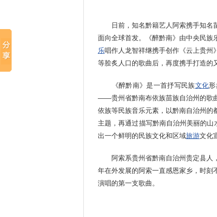
日前，知名黔籍艺人阿索携手知名苗
面向全球首发。《醉黔南》由中央民族
乐
唱作人龙智祥继携手创作《云上贵州
等脍炙人口的歌曲后，再度携手打造的
《醉黔南》是一首抒写民族
文化
形
——贵州省黔南布依族苗族自治州的歌
依族等民族音乐元素，以黔南自治州的
主题，再通过描写黔南自治州美丽的山
出一个鲜明的民族文化和区域
旅游
文化
阿索系贵州省黔南自治州贵定县人
年在外发展的阿索一直感恩家乡，时刻
演唱的第一支歌曲。