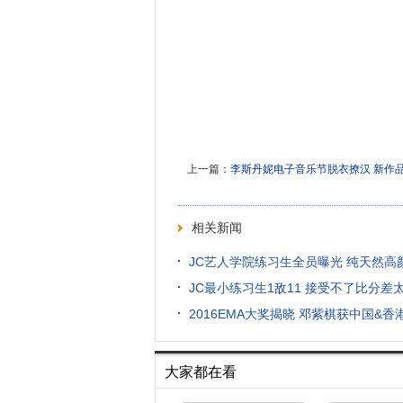
上一篇：
李斯丹妮电子音乐节脱衣撩汉 新作
相关新闻
JC艺人学院练习生全员曝光 纯天然高
JC最小练习生1敌11 接受不了比分差
2016EMA大奖揭晓 邓紫棋获中国&
大家都在看