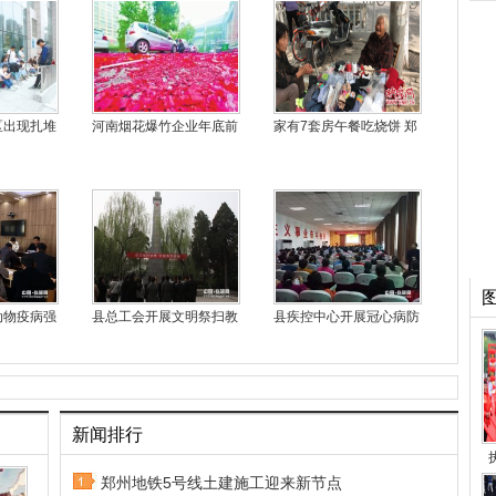
区出现扎堆
河南烟花爆竹企业年底前
家有7套房午餐吃烧饼 郑
动物疫病强
县总工会开展文明祭扫教
县疾控中心开展冠心病防
新闻排行
郑州地铁5号线土建施工迎来新节点