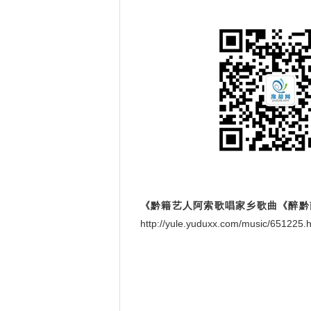
《黔籍艺人阿索歌唱家乡歌曲《醉黔
http://yule.yuduxx.com/music/651