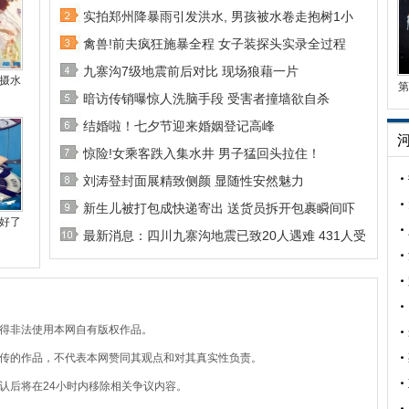
实拍郑州降暴雨引发洪水, 男孩被水卷走抱树1小
禽兽!前夫疯狂施暴全程 女子装探头实录全过程
九寨沟7级地震前后对比 现场狼藉一片
摄水
第
暗访传销曝惊人洗脑手段 受害者撞墙欲自杀
结婚啦！七夕节迎来婚姻登记高峰
惊险!女乘客跌入集水井 男子猛回头拉住！
刘涛登封面展精致侧颜 显随性安然魅力
新生儿被打包成快递寄出 送货员拆开包裹瞬间吓
好了
最新消息：四川九寨沟地震已致20人遇难 431人受
不得非法使用本网自有版权作品。
上传的作品，不代表本网赞同其观点和对其真实性负责。
认后将在24小时内移除相关争议内容。