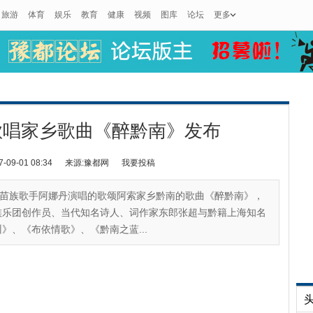
旅游
体育
娱乐
教育
健康
视频
图库
论坛
更多
歌唱家乡歌曲《醉黔南》发布
9-01 08:34
来源:豫都网
我要投稿
苗族歌手阿娜丹演唱的歌颂阿索家乡黔南的歌曲《醉黔南》，
族乐团创作员、当代知名诗人、词作家东郎张超与黔籍上海知名
》、《布依情歌》、《黔南之蓝...