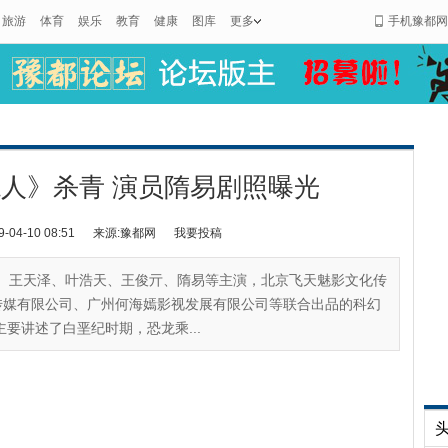
旅游
体育
娱乐
教育
健康
图库
更多
手机豫都网
人》杀青 演员隋易剧照曝光
4-10 08:51
来源:豫都网
我要投稿
华、王天泽、叶浩天、王俊亓、隋易等主演，北京飞天魅影文化传
传媒有限公司、广州何海嫣影视发展有限公司等联合出品的科幻
要讲述了白垩纪时期，恐龙乘...