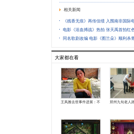
相关新闻
《残香无痕》再传佳绩 入围南非国际
电影《浴血搏战》热拍 张天禹首拍红
同名歌剧改编 电影《图兰朵》顺利杀
大家都在看
王凤雅去世事件进展：不
郑州九旬老人路