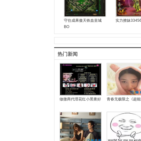
守住成果傲天铁血皇城
实力撩妹3345
BO
热门新闻
做微商代理花红小黑膏好
青春无极限之《超能