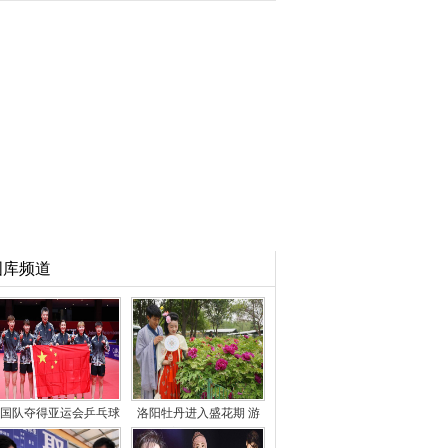
图库频道
国队夺得亚运会乒乓球
洛阳牡丹进入盛花期 游
女团冠军
客徜徉花海