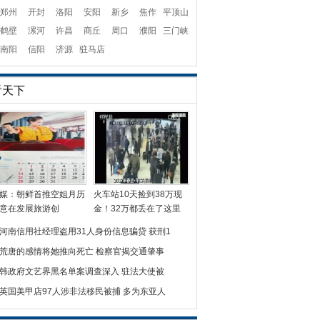
郑州
开封
洛阳
安阳
新乡
焦作
平顶山
鹤壁
漯河
许昌
商丘
周口
濮阳
三门峡
南阳
信阳
济源
驻马店
看天下
媒：朝鲜首推空姐月历
火车站10天捡到38万现
意在发展旅游创
金！32万都丢在了这里
河南信用社经理盗用31人身份信息骗贷 获刑1
荒唐的感情将她推向死亡 检察官揭交通肇事
韩政府文艺界黑名单案调查深入 驻法大使被
英国美甲店97人涉非法移民被捕 多为东亚人