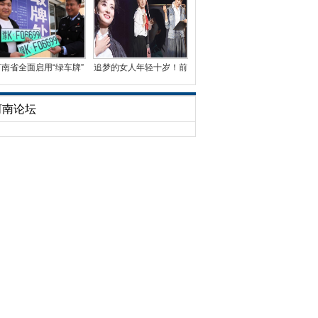
河南省全面启用“绿车牌”
追梦的女人年轻十岁！前
已发放3万余副
央视名嘴周涛首演话
河南论坛