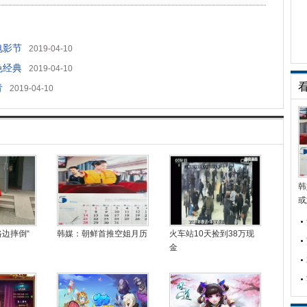
电影节
2019-04-10
色经典
2019-04-10
青
2019-04-10
韩
或
边摔倒“
韩媒：朝鲜首推空姐月历
火车站10天捡到38万现
金