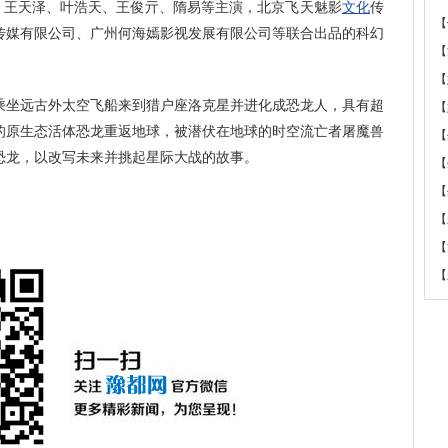
王天泽、叶浩天、王俊亓、隋易等主演，北京飞天魅影
文化
传
【
传媒有限公司、广州何海嫣影视发展有限公司等联合出品的科幻
【
【
坐远古外太空飞船来到猎户座洛克星并进化成恐龙人，具有超
【
的原生态活体恐龙重返地球，被潜伏在地球的时空流亡者屠魔兽
【
恐龙，以改写未来并挑起星际大战的故事。
【
【
【
【
【