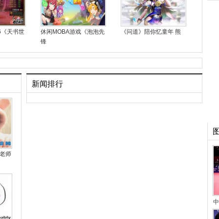
6《天书世
休闲MOBA游戏《泡泡先
《问道》陪你忆童年 熊
锋
新闻排行
老师
中