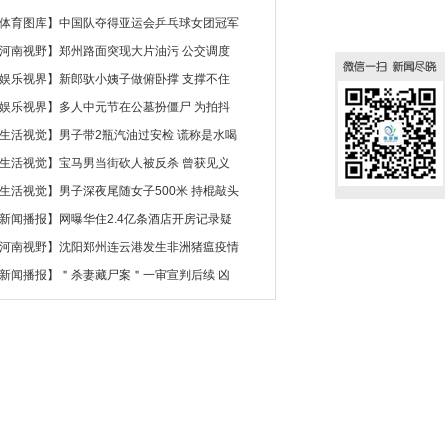
体育图库
】
中国队夺得亚运会乒乓球女团冠军
河南视野
】
郑州路面突现大片油污 公交调度
娱乐视界
】
新郎驮小姨子做俯卧撑 支撑不住
娱乐视界
】
多人中元节在公墓扮僵尸 为拍抖
生活视觉
】
男子带2瓶汽油过安检 谎称是水喝
生活视觉
】
宝马男当街砍人被反杀 曾获见义
生活视觉
】
男子深夜尾随女子500米 持棍敲头
新闻播报
】
网曝华住2.4亿条酒店开房记录疑
河南视野
】
沈阳郑州连云港发生非洲猪瘟疫情
新闻播报
】
＂杀妻藏尸案＂一审宣判后续 凶