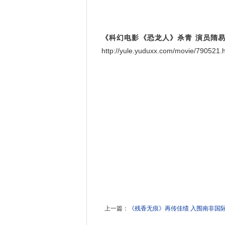
《科幻电影《恐龙人》杀青 演员隋
http://yule.yuduxx.com/movie/790
上一篇：
《残香无痕》再传佳绩 入围南非国