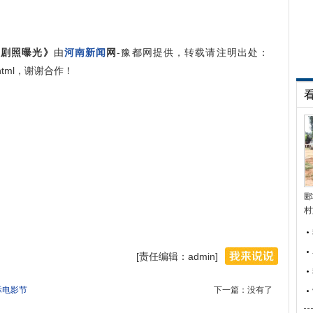
易剧照曝光》
由
河南新闻
网
-豫都网提供，转载请注明出处：
521.html，谢谢合作！
郾
村
[责任编辑：admin]
际电影节
下一篇：没有了