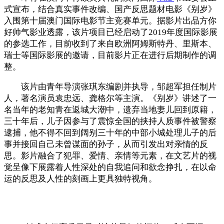
式宣布，结合真实事件改编、国产反思题材电影《别岁》
入围第十届澳门国际电影节主竞赛单元。据影片出品方你
好帅气影业透露，该片项目已经启动了2019年度国际影展
的参选工作，目前收到了来自欧洲阿姆斯特丹、里斯本、
瑞士等国际影展的邀请，目前影片正在进行后期制作的调
整。
该片由青年导演张琪东编剧并执导，邹超军担任制片
人，著名演员袁忠远、龚格尔等主演。《别岁》讲述了一
名当年的老知青在返城大潮中，遗弃当地妻儿回到原籍，
三十年后，儿子因参与了震惊全国的挟持人质事件被警察
逮捕，他不得不回到阔别三十年的中部小城处理儿子的后
事并接回自己未曾谋面的孙子，从而引发出对亲情的反
思。影片融合了犯罪、爱情、亲情等元素，在文艺片的视
觉呈像下展露着人性深处的自我追问和欲念挣扎，在以命
运的反思及人性的刻画上更具独特视角。