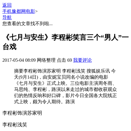
返回
手机豫都网
电影
>
导航
您查看的文章找不到啦...
《七月与安生》李程彬笑言三个“男人”一
台戏
2017-05-04 08:09
网络整理
点击
69
我要评论
摘要
李程彬饰演苏家明 李程彬浅笑 搜狐娱乐讯 今
天(9月14日)，由安妮宝贝同名小说改编的电影
《七月与安生》正式上映。三位电影主演周冬雨、
马思纯、李程彬，路演以来走过的城市都收获观众
们的热情反响和好口碑，影片今日全国各大院线正
式上映，颇为令人期待。路演
李程彬饰演苏家明
李程彬浅笑