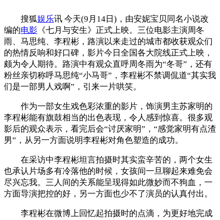
搜狐
娱乐
讯 今天(9月14日)，由安妮宝贝同名小说改
编的
电影
《七月与安生》正式上映。三位电影主演周冬
雨、马思纯、李程彬，路演以来走过的城市都收获观众们
的热情反响和好口碑，影片今日全国各大院线正式上映，
颇为令人期待。路演中有观众直呼周冬雨为“冬哥”，还有
粉丝亲切称呼马思纯“小马哥”，李程彬不禁调侃道“其实我
们是一部男人戏啊”，引来一片哄笑。
作为一部女生戏色彩浓重的影片，饰演男主苏家明的
李程彬能有旗鼓相当的出色表现，令人感到惊喜。很多观
影后的观众表示，看完后会“讨厌家明”，“感觉家明有点渣
男”，从另一方面说明李程彬对角色塑造的成功。
在采访中李程彬坦言拍摄时其实蛮辛苦的，两个女生
也承认片场多有冷落他的时候，女孩间一旦聊起来难免会
尽兴忘我。三人间的关系能呈现得如此微妙而不狗血，一
方面导演把控的好，另一方面也少不了演员的认真付出。
李程彬在微博上回忆起拍摄时的点滴，为更好地完成