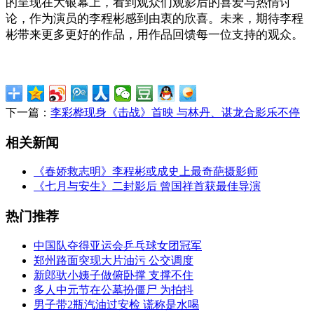
的呈现在大银幕上，看到观众们观影后的喜爱与热情讨
论，作为演员的李程彬感到由衷的欣喜。未来，期待李程
彬带来更多更好的作品，用作品回馈每一位支持的观众。
下一篇：
李彩桦现身《击战》首映 与林丹、谌龙合影乐不停
相关新闻
《春娇救志明》李程彬或成史上最奇葩摄影师
《七月与安生》二封影后 曾国祥首获最佳导演
热门推荐
中国队夺得亚运会乒乓球女团冠军
郑州路面突现大片油污 公交调度
新郎驮小姨子做俯卧撑 支撑不住
多人中元节在公墓扮僵尸 为拍抖
男子带2瓶汽油过安检 谎称是水喝