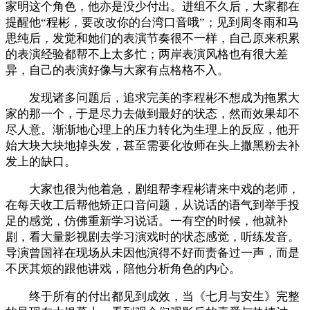
家明这个角色，他亦是没少付出。进组不久后，大家都在
提醒他“程彬，要改改你的台湾口音哦”；见到周冬雨和马
思纯后，发觉和她们的表演节奏很不一样，自己原来积累
的表演经验都帮不上太多忙；两岸表演风格也有很大差
异，自己的表演好像与大家有点格格不入。
发现诸多问题后，追求完美的李程彬不想成为拖累大
家的那一个，于是尽力去做到最好的状态，然而效果却不
尽人意。渐渐地心理上的压力转化为生理上的反应，他开
始大块大块地掉头发，甚至需要化妆师在头上撒黑粉去补
发上的缺口。
大家也很为他着急，剧组帮李程彬请来中戏的老师，
在每天收工后帮他矫正口音问题，从说话的语气到举手投
足的感觉，仿佛重新学习说话。一有空的时候，他就补
剧，看大量影视剧去学习演戏时的状态感觉，听练发音。
导演曾国祥在现场从未因他演得不好而责备过一声，而是
不厌其烦的跟他讲戏，陪他分析角色的内心。
终于所有的付出都见到成效，当《七月与安生》完整