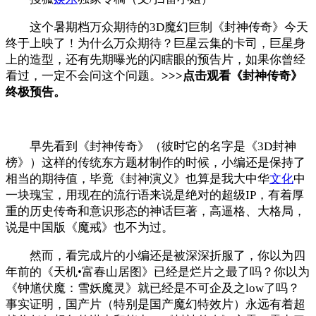
这个暑期档万众期待的3D魔幻巨制《封神传奇》今天
终于上映了！为什么万众期待？巨星云集的卡司，巨星身
上的造型，还有先期曝光的闪瞎眼的预告片，如果你曾经
看过，一定不会问这个问题。
>>>点击观看《封神传奇》
终极预告。
早先看到《封神传奇》（彼时它的名字是《3D封神
榜》）这样的传统东方题材制作的时候，小编还是保持了
相当的期待值，毕竟《封神演义》也算是我大中华
文化
中
一块瑰宝，用现在的流行语来说是绝对的超级IP，有着厚
重的历史传奇和意识形态的神话巨著，高逼格、大格局，
说是中国版《魔戒》也不为过。
然而，看完成片的小编还是被深深折服了，你以为四
年前的《天机•富春山居图》已经是烂片之最了吗？你以为
《钟馗伏魔：雪妖魔灵》就已经是不可企及之low了吗？
事实证明，国产片（特别是国产魔幻特效片）永远有着超