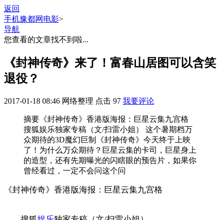
返回
手机豫都网
电影
>
导航
您查看的文章找不到啦...
《封神传奇》来了！富春山居图可以含笑
退役？
2017-01-18 08:46
网络整理
点击
97
我要评论
摘要
《封神传奇》香港版海报：巨星云集九宫格
搜狐娱乐独家专稿（文/扫雷小姐） 这个暑期档万
众期待的3D魔幻巨制《封神传奇》今天终于上映
了！为什么万众期待？巨星云集的卡司，巨星身上
的造型，还有先期曝光的闪瞎眼的预告片，如果你
曾经看过，一定不会问这个问
《封神传奇》香港版海报：巨星云集九宫格
搜狐
娱乐
独家专稿（文/扫雷小姐）