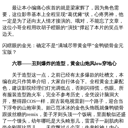
最让本小编痛心疾首的就是梁家辉了，因为角色需
要，这位影帝基本上全程呈现“葛优瘫”状，心疼男神，他
一定是为了还向太人情才接演的。哦对，不能忘了文章，
这位小哥全程用吹胡子瞪眼的“演技”撑起了本片的笑点半
边天。
闪瞎眼的金光：确定不是“满城尽带黄金甲”金鸭锁骨金元
宝版？
六罪——丑到爆炸的造型，黄金山炮风low穿地心
关于造型这一点，之前已经有太多爆款的吐槽文，本
编在此只作简单介绍，大家自行体会下。全程黄金土豪配
色，建议影院经理们灯光调低点，否则闪得慌，伤眼。所
有服装造型跑火车，完全不参考历史，全凭设计脑洞大
开，整得跟COS一样，跟古装电视雷剧一个路子，迎合当
下浮夸的山炮审美。妲己范冰冰的金色头饰既就像鸭锁骨
跟拔丝糖的remix，姜子牙则头顶一个饭碗，里面貌似还盛
了一个馒头，幼年哪吒是大头畸形儿，雷震子一副肌肉和
尚金刚芭比范儿……天空飘过八个字：牛鬼蛇神！内心，