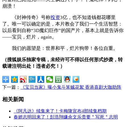
崩溃！
《封神传奇》号称
投资
3亿，也不知道钱都花哪里
了。唯一可以确定的是，本片教会了我们一个生活智慧：
以后看到自称“3D魔幻巨作”的国产片，基本上就是告诉你
——宝贝，烂片，again。
我们的愿望是：世界和平，烂片狗带！各位自重。
（搜狐娱乐独家专稿，未经许可不得以任何形式抄袭，转
载请注明出处！违者必究！）
下一篇：
《宝贝当家》曝小鬼斗笨贼花絮 香港喜剧大咖助阵
相关新闻
《阿凡达》续集来了！卡梅隆宣布4部续集档期
春娇志明回来了！彭浩翔嫌余文乐贵要＂写死＂志明