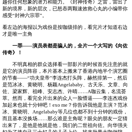
越你任何想象的潜力和能力。《封神传奇》之雷，雷出了
新的境界，新的层次，已怒吞两颗速效救心丸的小编带你
感受“封神六宗罪”。
看左边的海报以为戏份是按咖级排的，看完片才知道右边
才是唯一主角
一罪——演员表都是骗人的，全片一个大写的《向佐
传奇》！
不明真相的群众选择看一部影片的时候首先注意的就
是它的演员阵容，本片基本上搬来了香港内地半个演艺圈
的节奏——“功夫皇帝”李连杰打头阵，赫然排第一，然后
是范冰冰、黄晓明、杨颖Angelababy、古天乐、文章、向
佐、梁家辉、祖峰、安志杰、许晴……A咖云集，名流荟
萃。然而，看完全片出来的众人一脸懵逼——李连杰戏份
加起来也就十分钟吧！exo me？你告诉我他是主演？范冰
冰、黄晓明、Angelababy等几位也都不到十分钟的戏份，
而且基本没换场……那么谁是主角呢？眼尖的朋友一定猜
出来了，是他是他就是他，我们的二世祖向佐。向华强夫