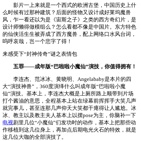
影片一上来就是一个西式的欧洲古堡，中国历史上什
么时候有过那种建筑？后面的怪物又设计成好莱坞魔兽
风，乍一看还以为是《宙斯之子》之类的西方奇幻片，是
设计师懒得做模组么？怎么看都不像是中国片。东方特色
的仙侠活生生被弄成了西方魔兽，配上网络口水风台词，
呜呼哀哉，岂一个悲字了得！
来感受下“封神传奇”谜之表情包
五罪——成年版“巴啦啦小魔仙”演技，你值得拥有！
李连杰、范冰冰、黄晓明、Angelababy是本片的四
大“演技神兽”，360度演绎什么叫成年版“巴啦啦小魔
仙”演技。基本上，李连杰大概是上厕所路上顺带到片场
打个酱油的意思，全程基本上站在绿幕前挥挥手大笑几声
就完事儿，甚至连那几声仰天大笑都干瘪得让人尴尬。冰
冰、教主以及教主夫人基本上以摆pose为主，你脑补一下
电视
剧里几位“小魔仙”们发功时的动作，基本上把那些动
作移植到这几位身上，再加点后期电光火石的特效，就是
这几位大咖的全部演技了。