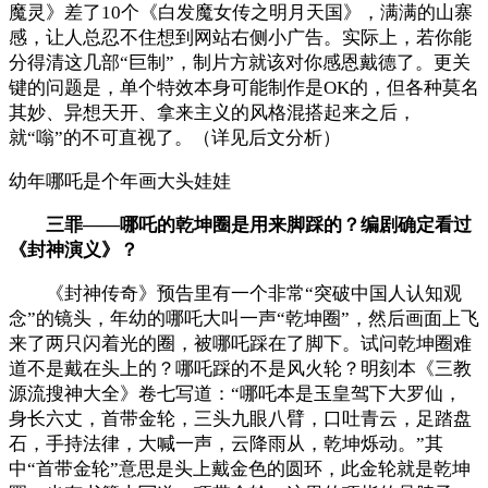
魔灵》差了10个《白发魔女传之明月天国》，满满的山寨
感，让人总忍不住想到网站右侧小广告。实际上，若你能
分得清这几部“巨制”，制片方就该对你感恩戴德了。更关
键的问题是，单个特效本身可能制作是OK的，但各种莫名
其妙、异想天开、拿来主义的风格混搭起来之后，
就“嗡”的不可直视了。（详见后文分析）
幼年哪吒是个年画大头娃娃
三罪——哪吒的乾坤圈是用来脚踩的？编剧确定看过
《封神演义》？
《封神传奇》预告里有一个非常“突破中国人认知观
念”的镜头，年幼的哪吒大叫一声“乾坤圈”，然后画面上飞
来了两只闪着光的圈，被哪吒踩在了脚下。试问乾坤圈难
道不是戴在头上的？哪吒踩的不是风火轮？明刻本《三教
源流搜神大全》卷七写道：“哪吒本是玉皇驾下大罗仙，
身长六丈，首带金轮，三头九眼八臂，口吐青云，足踏盘
石，手持法律，大喊一声，云降雨从，乾坤烁动。”其
中“首带金轮”意思是头上戴金色的圆环，此金轮就是乾坤