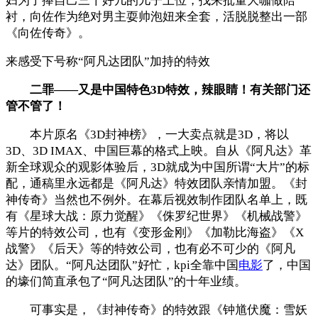
妇为了捧自己三十好几的儿子上位，找来批量大咖做陪
衬，向佐作为绝对男主耍帅泡妞来全套，活脱脱整出一部
《向佐传奇》。
来感受下号称“阿凡达团队”加持的特效
二罪——又是中国特色3D特效，辣眼睛！有关部门还
管不管了！
本片原名《3D封神榜》，一大卖点就是3D，将以
3D、3D IMAX、中国巨幕的格式上映。自从《阿凡达》革
新全球观众的观影体验后，3D就成为中国所谓“大片”的标
配，通稿里永远都是《阿凡达》特效团队亲情加盟。《封
神传奇》当然也不例外。在幕后视效制作团队名单上，既
有《星球大战：原力觉醒》《侏罗纪世界》《机械战警》
等片的特效公司，也有《变形金刚》《加勒比海盗》《X
战警》《后天》等的特效公司，也有必不可少的《阿凡
达》团队。“阿凡达团队”好忙，kpi全靠中国
电影
了，中国
的壕们简直承包了“阿凡达团队”的十年业绩。
可事实是，《封神传奇》的特效跟《钟馗伏魔：雪妖