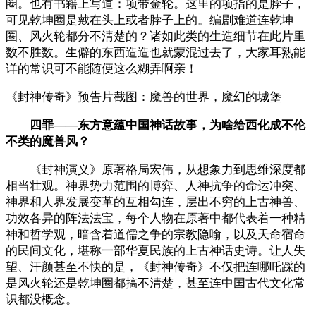
圈。也有书籍上写道：项带金轮。这里的项指的是脖子，
可见乾坤圈是戴在头上或者脖子上的。编剧难道连乾坤
圈、风火轮都分不清楚的？诸如此类的生造细节在此片里
数不胜数。生僻的东西造造也就蒙混过去了，大家耳熟能
详的常识可不能随便这么糊弄啊亲！
《封神传奇》预告片截图：魔兽的世界，魔幻的城堡
四罪——东方意蕴中国神话故事，为啥给西化成不伦
不类的魔兽风？
《封神演义》原著格局宏伟，从想象力到思维深度都
相当壮观。神界势力范围的博弈、人神抗争的命运冲突、
神界和人界发展变革的互相勾连，层出不穷的上古神兽、
功效各异的阵法法宝，每个人物在原著中都代表着一种精
神和哲学观，暗含着道儒之争的宗教隐喻，以及天命宿命
的民间文化，堪称一部华夏民族的上古神话史诗。让人失
望、汗颜甚至不快的是，《封神传奇》不仅把连哪吒踩的
是风火轮还是乾坤圈都搞不清楚，甚至连中国古代文化常
识都没概念。