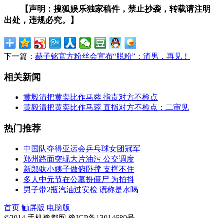
【声明：搜狐娱乐独家稿件，禁止抄袭，转载请注明
出处，违规必究。】
下一篇：
赫子铭官方粉丝会宣布“脱粉”：渣男，再见！
相关新闻
黄毅清把黄奕比作马蓉 指责对方不检点
黄毅清把黄奕比作马蓉 直指对方不检点：二审见
热门推荐
中国队夺得亚运会乒乓球女团冠军
郑州路面突现大片油污 公交调度
新郎驮小姨子做俯卧撑 支撑不住
多人中元节在公墓扮僵尸 为拍抖
男子带2瓶汽油过安检 谎称是水喝
首页
触屏版
电脑版
©2014 手机豫都网 豫ICP备13014680号