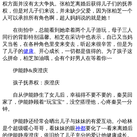
权方面并没有太大争执。张柏芝离婚后获得儿子们的抚养
权，但是对儿子们来说，并未缺少父爱，因为张柏芝一个
人可以承担所有角色啊，超人妈妈说的就是她！
在街拍中，总能看到她牵着两个儿子游玩，母子三人
同行的背影特别温馨。柏芝在采访中也表示，自己又当妈
又当爸，在各种角色里变来变去，听起来很辛苦，但是为
了儿子的
健康
、开心成长，一切都是值得的。为了孩子这
么拼命，柏芝加油哦，会有个好男人在等着你~~
伊能静&庾澄庆
孩子抚养权：庾澄庆
自从伊能静生了女儿后，幸福得不要不要的，秦昊回
家了，伊能静顾着“玩宝宝”，没空搭理他，心疼秦昊一分
钟。
伊能静还经常会晒出儿子与妹妹的有爱互动。小哈林
是个超级暖心哥哥，看妹妹的眼
神都
要化了~~看来离婚后
的伊能静庾澄庆，依旧给了儿子充分的爱让他健康成长。