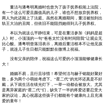
董洁与潘粤明离婚时也曾为了孩子抚养权闹上法院，
有一个这么可爱且颜值高的儿子，谁也不想放弃抚养权，
两人为此还闹上了法庭。虽然在离婚期间，董洁被拍到出
轨王大治的丑闻，但依旧不能阻挡她得到儿子抚养权。
本以为就这么平静结束，可是在董洁参加《妈妈是超
人》时，小顶顶的一句“爸爸太忙没有时间陪我”让观众无
比心酸。潘粤明曾落泪表示，离婚后董洁根本不让他见孩
子，就连儿子生日都只能默默在微博上祝福。
没有父亲的陪伴，祝福这么可爱的小顶顶能够健康长
大！
婚姻不易，且行且珍惜！希望何洁与赫子铭能好聚好
散，多为两个小萌娃考虑下。“星二代”的光环还真是不好
戴，从下就生活在镁光灯下，一举一动都会被放大。尤其
是离异家庭的“星二代”们，缺失了一半的疼爱还要忍受大
家的议论，真心祝愿这些孩子们都能有个健康向上且充满
爱的童年！