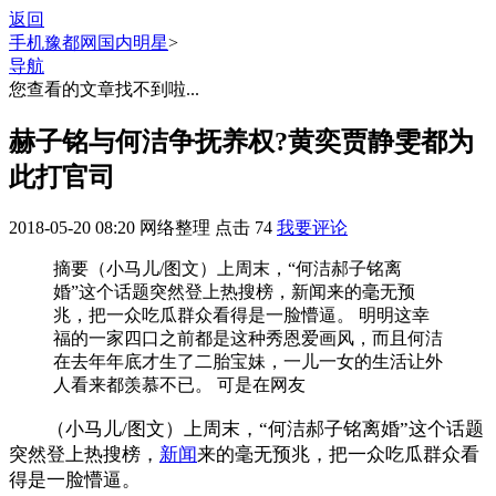
返回
手机豫都网
国内明星
>
导航
您查看的文章找不到啦...
赫子铭与何洁争抚养权?黄奕贾静雯都为
此打官司
2018-05-20 08:20
网络整理
点击
74
我要评论
摘要
（小马儿/图文）上周末，“何洁郝子铭离
婚”这个话题突然登上热搜榜，新闻来的毫无预
兆，把一众吃瓜群众看得是一脸懵逼。 明明这幸
福的一家四口之前都是这种秀恩爱画风，而且何洁
在去年年底才生了二胎宝妹，一儿一女的生活让外
人看来都羡慕不已。 可是在网友
（小马儿/图文）上周末，“何洁郝子铭离婚”这个话题
突然登上热搜榜，
新闻
来的毫无预兆，把一众吃瓜群众看
得是一脸懵逼。