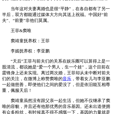
当年这对夫妻离婚也是很“平静”，在各自都有了另一
半后，双方都能通过媒体大方向其送上祝福。中国好“前
夫”、“前妻”非他们莫属。
王菲&窦唯
窦靖童抚养权：王菲
李嫣抚养权：李亚鹏
“天后”王菲与前夫们的关系在娱乐圈可以算得上是一
股清流，都说她是“爱一个男人，生一个娃”，这个目前在
霆锋身上还未实现。离过两次婚，王菲却从未中断对前夫
们的关注，在微博上称赞窦唯的
音乐
，带着女儿与李亚鹏
一起做慈善，即便他们之间的爱没了，但是依旧能互相尊
重，佩服天后！
窦靖童虽然没有跟父亲一起生活，但她不仅继承了窦
唯的容貌，并且还有他那优秀的音乐基因。还未出道便拥
有众多粉丝，有时候真不得不感慨一下，基因的力量就是