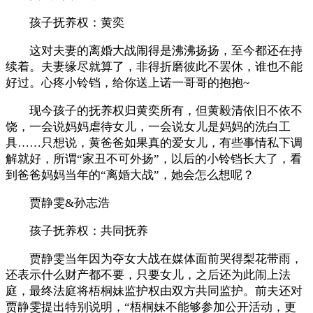
孩子抚养权：黄奕
这对夫妻的离婚大战闹得是沸沸扬扬，至今都还在持
续着。夫妻缘尽就算了，非得折磨彼此不罢休，谁也不能
好过。心疼小铃铛，给你送上诺一哥哥的抱抱~
现今孩子的抚养权归黄奕所有，但黄毅清依旧不依不
饶，一会说妈妈虐待女儿，一会说女儿是妈妈的洗白工
具……只想说，黄爸爸如果真的爱女儿，有些事情私下调
解就好，所谓“家丑不可外扬”，以后的小铃铛长大了，看
到爸爸妈妈当年的“离婚大战”，她会怎么想呢？
贾静雯&孙志浩
孩子抚养权：共同抚养
贾静雯当年因为夺女大战在媒体面前哭得梨花带雨，
还表示什么财产都不要，只要女儿，之后还为此闹上法
庭，最终法庭将梧桐妹监护权由双方共同监护。前夫还对
贾静雯提出特别说明，“梧桐妹不能够参加公开活动，更