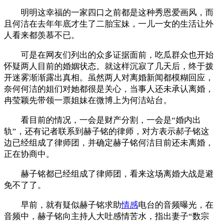
明明这幸福的一家四口之前都是这种秀恩爱画风，而
且何洁在去年年底才生了二胎宝妹，一儿一女的生活让外
人看来都羡慕不已。
可是在网友们列出的众多证据面前，吃瓜群众也开始
怀疑两人目前的婚姻状态。就这样沉寂了几天后，终于拨
开迷雾渐渐露出真相。虽然两人对离婚新闻都模糊回应，
奈何何洁的姐们对她都很是关心，当事人还未承认离婚，
冉莹颖先带领一票姐妹在微博上为何洁站台。
看目前的情况，一会是财产分割，一会是“婚内出
轨”，还有记者联系到赫子铭的律师，对方表示郝子铭这
边已经组成了律师团，并确定赫子铭何洁目前还未离婚，
正在协商中。
赫子铭都已经组成了律师团，看来这场离婚大战是避
免不了了。
早前，就有疑似赫子铭求助
情感
电台的音频曝光，在
音频中，赫子铭向主持人大吐感情苦水，指出妻子“数宗