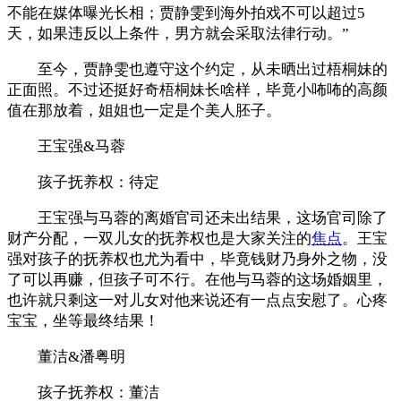
不能在媒体曝光长相；贾静雯到海外拍戏不可以超过5
天，如果违反以上条件，男方就会采取法律行动。”
至今，贾静雯也遵守这个约定，从未晒出过梧桐妹的
正面照。不过还挺好奇梧桐妹长啥样，毕竟小咘咘的高颜
值在那放着，姐姐也一定是个美人胚子。
王宝强&马蓉
孩子抚养权：待定
王宝强与马蓉的离婚官司还未出结果，这场官司除了
财产分配，一双儿女的抚养权也是大家关注的
焦点
。王宝
强对孩子的抚养权也尤为看中，毕竟钱财乃身外之物，没
了可以再赚，但孩子可不行。在他与马蓉的这场婚姻里，
也许就只剩这一对儿女对他来说还有一点点安慰了。心疼
宝宝，坐等最终结果！
董洁&潘粤明
孩子抚养权：董洁