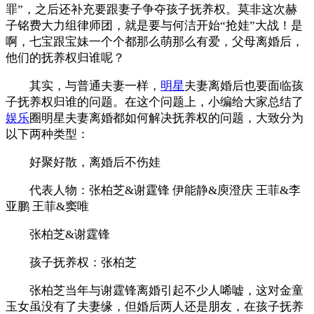
罪”，之后还补充要跟妻子争夺孩子抚养权。莫非这次赫
子铭费大力组律师团，就是要与何洁开始“抢娃”大战！是
啊，七宝跟宝妹一个个都那么萌那么有爱，父母离婚后，
他们的抚养权归谁呢？
其实，与普通夫妻一样，
明星
夫妻离婚后也要面临孩
子抚养权归谁的问题。在这个问题上，小编给大家总结了
娱乐
圈明星夫妻离婚都如何解决抚养权的问题，大致分为
以下两种类型：
好聚好散，离婚后不伤娃
代表人物：张柏芝&谢霆锋 伊能静&庾澄庆 王菲&李
亚鹏 王菲&窦唯
张柏芝&谢霆锋
孩子抚养权：张柏芝
张柏芝当年与谢霆锋离婚引起不少人唏嘘，这对金童
玉女虽没有了夫妻缘，但婚后两人还是朋友，在孩子抚养