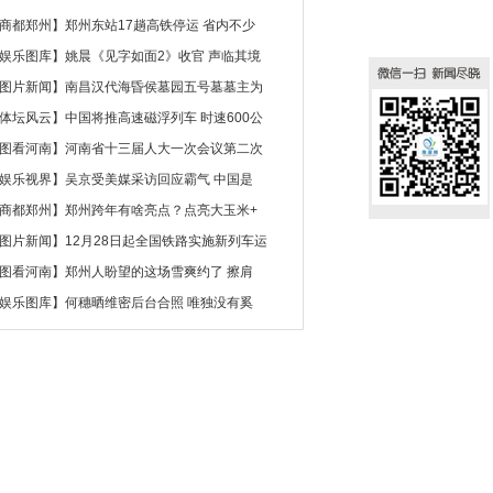
商都郑州
】
郑州东站17趟高铁停运 省内不少
娱乐图库
】
姚晨《见字如面2》收官 声临其境
图片新闻
】
南昌汉代海昏侯墓园五号墓墓主为
体坛风云
】
中国将推高速磁浮列车 时速600公
图看河南
】
河南省十三届人大一次会议第二次
娱乐视界
】
吴京受美媒采访回应霸气 中国是
商都郑州
】
郑州跨年有啥亮点？点亮大玉米+
图片新闻
】
12月28日起全国铁路实施新列车运
图看河南
】
郑州人盼望的这场雪爽约了 擦肩
娱乐图库
】
何穗晒维密后台合照 唯独没有奚