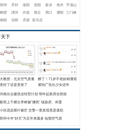
郑州
开封
洛阳
安阳
新乡
焦作
平顶山
鹤壁
漯河
许昌
商丘
周口
濮阳
三门峡
南阳
信阳
济源
驻马店
看天下
大教授：北京空气质量
醉了！71岁不老妖精潘迎
变好了还是变差了
紫拍广告比少女还年
河南出台建筑业转型计划 明年起新房全部按
新郑上千棵古枣树被“挪死” 镇政府、村委
小伙违反限行被拦 交警一查发现竟是逃犯
郑州今年“好天”为五年来最多 短期空气质