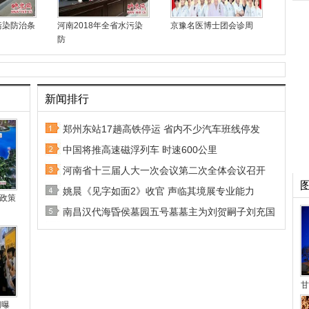
污染防治条
河南2018年全省水污染
京豫名医博士团会诊周
防
新闻排行
郑州东站17趟高铁停运 省内不少汽车班线停发
中国将推高速磁浮列车 时速600公里
河南省十三届人大一次会议第二次全体会议召开
姚晨《见字如面2》收官 声临其境展专业能力
政策
南昌汉代海昏侯墓园五号墓墓主为刘贺嗣子刘充国
甘
网曝