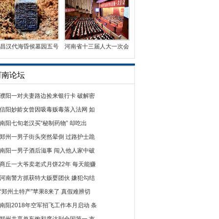
昌汉代海昏侯墓园五号
河南省十三届人大一次会
墓墓主为刘贺嗣子刘
议第二次全体会议召
河南论坛
濮阳一对夫妻路边捡来银行卡 破解密
信阳妙龄女曾因吸毒贩毒落入法网 如
南阳七旬老汉买“秘制药物” 却吃出
郑州一男子街头突然晕倒 过路护士跪
南阳一男子酒后滋事 闯入他人家中破
商丘一大爷卖老式月饼22年 每天能赚
河南警方抓获特大贩婴团伙 嫌犯勾结
“郑州土特产”苹果8来了 真假难辨切
南阳2018年空军招飞工作本月启动 条