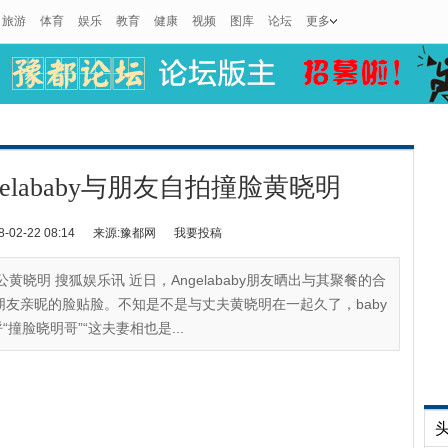
旅游
体育
娱乐
教育
健康
视频
图库
论坛
更多
elababy与朋友自拍撞脸黄晓明
2-22 08:14
来源:豫都网
我要投稿
老公黄晓明 搜狐娱乐讯 近日，Angelababy朋友晒出与其聚餐的合
朋友亲昵的脸贴脸。不知是不是与丈夫黄晓明在一起久了，baby
脸晓明哥”“这夫妻相也是...