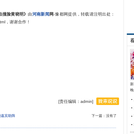
自拍撞脸黄晓明》
由
河南新闻
网
-豫都网提供，转载请注明出处：
777.html，谢谢合作！
新
晚
[责任编辑：admin]
秘嘉宾助阵
下一篇：没有了