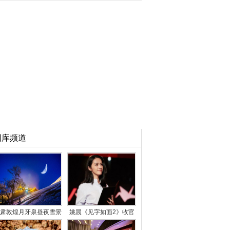
图库频道
肃敦煌月牙泉昼夜雪景
姚晨《见字如面2》收官
尽呈大漠“冬趣”
声临其境展专业能力