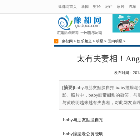
豫都网首页
新闻
财经
房产
家居
汽车
豫都网
>
娱乐频道
>
明星
>
国内明星
>
太有夫妻相！Ang
发布时间：2018-0
[摘要]
baby与朋友贴脸自拍 baby撞脸
影。照片中，baby面带甜甜的微笑，与
与黄晓明越来越有夫妻相，对此网友直呼“撞
baby与朋友贴脸自拍
baby撞脸老公黄晓明