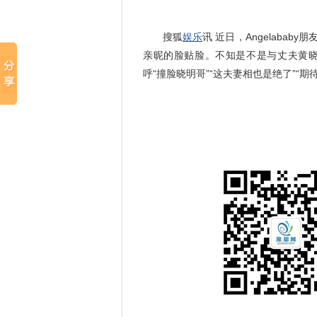
搜狐
娱乐
讯 近日，Angelaba
亲昵的脸贴脸。不知是不是与丈夫黄晓
呼“撞脸晓明哥”“这夫妻相也是绝了”“期