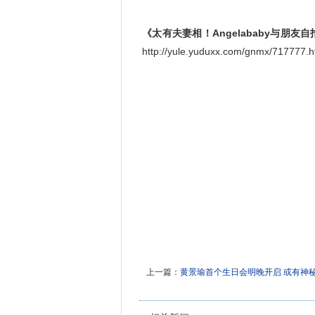
《太有夫妻相！Angelababy与朋友
http://yule.yuduxx.com/gnmx/717
上一篇：
黄景瑜首个生日会明晚开启 或有神