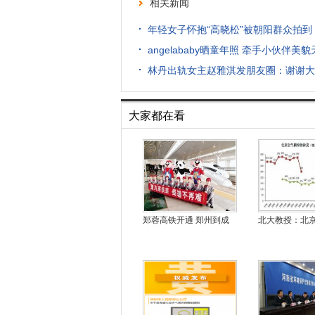
相关新闻
年轻女子怀抱“高晓松”被朝阳群众拍到
angelababy晒童年照 牵手小伙伴美
林丹出轨女主赵雅淇发朋友圈：谢谢大
大家都在看
郑蓉高铁开通 郑州到成
北大教授：北