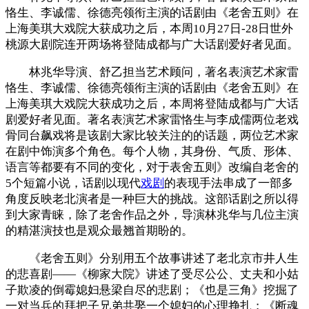
恪生、李诚儒、徐德亮领衔主演的话剧由《老舍五则》在
上海美琪大戏院大获成功之后，本周10月27日-28日世外
桃源大剧院连开两场将登陆成都与广大话剧爱好者见面。
林兆华导演、舒乙担当艺术顾问，著名表演艺术家雷
恪生、李诚儒、徐德亮领衔主演的话剧由《老舍五则》在
上海美琪大戏院大获成功之后，本周将登陆成都与广大话
剧爱好者见面。著名表演艺术家雷恪生与李成儒两位老戏
骨同台飙戏将是该剧大家比较关注的的话题，两位艺术家
在剧中饰演多个角色。每个人物，其身份、气质、形体、
语言等都要有不同的变化，对于表舍五则》改编自老舍的
5个短篇小说，话剧以现代
戏剧
的表现手法串成了一部多
角度反映老北演者是一种巨大的挑战。这部话剧之所以得
到大家青睐，除了老舍作品之外，导演林兆华与几位主演
的精湛演技也是观众最翘首期盼的。
《老舍五则》分别用五个故事讲述了老北京市井人生
的悲喜剧——《柳家大院》讲述了受尽公公、丈夫和小姑
子欺凌的倒霉媳妇悬梁自尽的悲剧；《也是三角》挖掘了
一对当兵的拜把子兄弟共娶一个媳妇的心理挣扎；《断魂