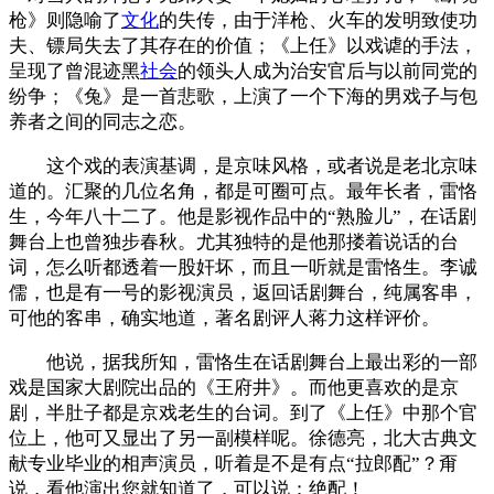
枪》则隐喻了
文化
的失传，由于洋枪、火车的发明致使功
夫、镖局失去了其存在的价值；《上任》以戏谑的手法，
呈现了曾混迹黑
社会
的领头人成为治安官后与以前同党的
纷争；《兔》是一首悲歌，上演了一个下海的男戏子与包
养者之间的同志之恋。
这个戏的表演基调，是京味风格，或者说是老北京味
道的。汇聚的几位名角，都是可圈可点。最年长者，雷恪
生，今年八十二了。他是影视作品中的“熟脸儿”，在话剧
舞台上也曾独步春秋。尤其独特的是他那搂着说话的台
词，怎么听都透着一股奸坏，而且一听就是雷恪生。李诚
儒，也是有一号的影视演员，返回话剧舞台，纯属客串，
可他的客串，确实地道，著名剧评人蒋力这样评价。
他说，据我所知，雷恪生在话剧舞台上最出彩的一部
戏是国家大剧院出品的《王府井》。而他更喜欢的是京
剧，半肚子都是京戏老生的台词。到了《上任》中那个官
位上，他可又显出了另一副模样呢。徐德亮，北大古典文
献专业毕业的相声演员，听着是不是有点“拉郎配”？甭
说，看他演出您就知道了，可以说：绝配！