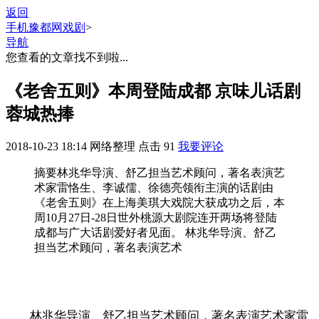
返回
手机豫都网
戏剧
>
导航
您查看的文章找不到啦...
《老舍五则》本周登陆成都 京味儿话剧
蓉城热捧
2018-10-23 18:14
网络整理
点击
91
我要评论
摘要
林兆华导演、舒乙担当艺术顾问，著名表演艺
术家雷恪生、李诚儒、徐德亮领衔主演的话剧由
《老舍五则》在上海美琪大戏院大获成功之后，本
周10月27日-28日世外桃源大剧院连开两场将登陆
成都与广大话剧爱好者见面。 林兆华导演、舒乙
担当艺术顾问，著名表演艺术
林兆华导演、舒乙担当艺术顾问，著名表演艺术家雷