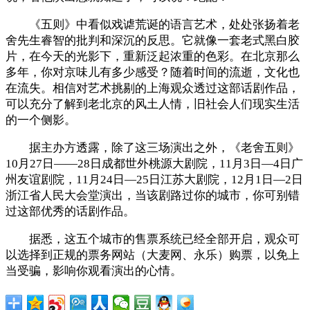
《五则》中看似戏谑荒诞的语言艺术，处处张扬着老
舍先生睿智的批判和深沉的反思。它就像一套老式黑白胶
片，在今天的光影下，重新泛起浓重的色彩。在北京那么
多年，你对京味儿有多少感受？随着时间的流逝，文化也
在流失。相信对艺术挑剔的上海观众透过这部话剧作品，
可以充分了解到老北京的风土人情，旧社会人们现实生活
的一个侧影。
据主办方透露，除了这三场演出之外，《老舍五则》
10月27日——28日成都世外桃源大剧院，11月3日—4日广
州友谊剧院，11月24日—25日江苏大剧院，12月1日—2日
浙江省人民大会堂演出，当该剧路过你的城市，你可别错
过这部优秀的话剧作品。
据悉，这五个城市的售票系统已经全部开启，观众可
以选择到正规的票务网站（大麦网、永乐）购票，以免上
当受骗，影响你观看演出的心情。