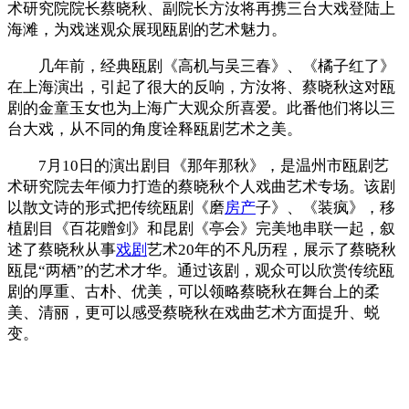
术研究院院长蔡晓秋、副院长方汝将再携三台大戏登陆上
海滩，为戏迷观众展现瓯剧的艺术魅力。
几年前，经典瓯剧《高机与吴三春》、《橘子红了》
在上海演出，引起了很大的反响，方汝将、蔡晓秋这对瓯
剧的金童玉女也为上海广大观众所喜爱。此番他们将以三
台大戏，从不同的角度诠释瓯剧艺术之美。
7月10日的演出剧目《那年那秋》，是温州市瓯剧艺
术研究院去年倾力打造的蔡晓秋个人戏曲艺术专场。该剧
以散文诗的形式把传统瓯剧《磨
房产
子》、《装疯》，移
植剧目《百花赠剑》和昆剧《亭会》完美地串联一起，叙
述了蔡晓秋从事
戏剧
艺术20年的不凡历程，展示了蔡晓秋
瓯昆“两栖”的艺术才华。通过该剧，观众可以欣赏传统瓯
剧的厚重、古朴、优美，可以领略蔡晓秋在舞台上的柔
美、清丽，更可以感受蔡晓秋在戏曲艺术方面提升、蜕
变。