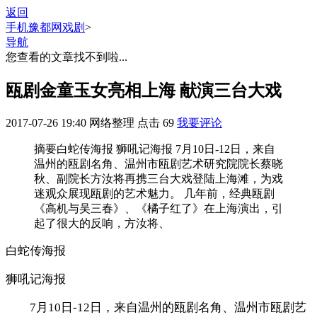
返回
手机豫都网
戏剧
>
导航
您查看的文章找不到啦...
瓯剧金童玉女亮相上海 献演三台大戏
2017-07-26 19:40
网络整理
点击
69
我要评论
摘要
白蛇传海报 狮吼记海报 7月10日-12日，来自
温州的瓯剧名角、温州市瓯剧艺术研究院院长蔡晓
秋、副院长方汝将再携三台大戏登陆上海滩，为戏
迷观众展现瓯剧的艺术魅力。 几年前，经典瓯剧
《高机与吴三春》、《橘子红了》在上海演出，引
起了很大的反响，方汝将、
白蛇传海报
狮吼记海报
7月10日-12日，来自温州的瓯剧名角、温州市瓯剧艺