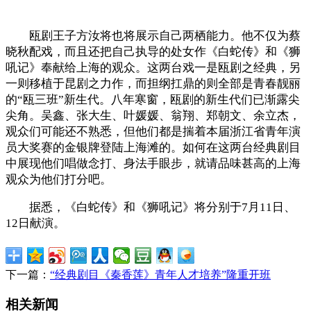
瓯剧王子方汝将也将展示自己两栖能力。他不仅为蔡
晓秋配戏，而且还把自己执导的处女作《白蛇传》和《狮
吼记》奉献给上海的观众。这两台戏一是瓯剧之经典，另
一则移植于昆剧之力作，而担纲扛鼎的则全部是青春靓丽
的“瓯三班”新生代。八年寒窗，瓯剧的新生代们已渐露尖
尖角。吴鑫、张大生、叶媛媛、翁翔、郑朝文、余立杰，
观众们可能还不熟悉，但他们都是揣着本届浙江省青年演
员大奖赛的金银牌登陆上海滩的。如何在这两台经典剧目
中展现他们唱做念打、身法手眼步，就请品味甚高的上海
观众为他们打分吧。
据悉，《白蛇传》和《狮吼记》将分别于7月11日、
12日献演。
下一篇：
“经典剧目《秦香莲》青年人才培养”隆重开班
相关新闻